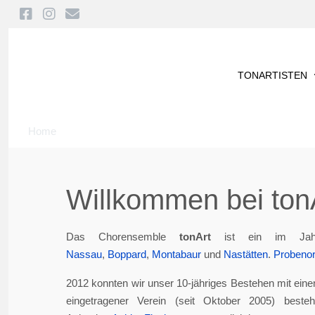
TONARTISTEN
Home
Willkommen bei tonA
Das Chorensemble
tonArt
ist ein im Jah
Nassau
,
Boppard
,
Montabaur
und
Nastätten
.
Probenor
2012 konnten wir unser 10-jähriges Bestehen mit eine
eingetragener Verein (seit Oktober 2005) best