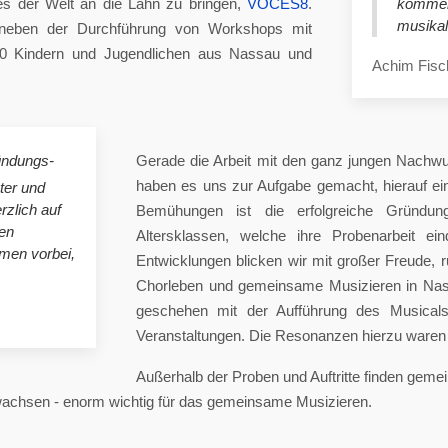
es der Welt an die Lahn zu bringen,
VOCES8
.
komme
musikal
eben der Durchführung von Workshops mit
00 Kindern und Jugendlichen aus Nassau und
Achim Fisc
ündungs-
Gerade die Arbeit mit den ganz jungen Nachwu
haben es uns zur Aufgabe gemacht, hierauf e
ster und
rzlich auf
Bemühungen ist die erfolgreiche Gründung
en
Altersklassen, welche ihre Probenarbeit ei
mmen vorbei,
Entwicklungen blicken wir mit großer Freude, 
Chorleben und gemeinsame Musizieren in Nas
geschehen mit der Aufführung des Musicals 
Veranstaltungen. Die Resonanzen hierzu waren 
Außerhalb der Proben und Auftritte finden gem
 wachsen - enorm wichtig für das gemeinsame Musizieren.