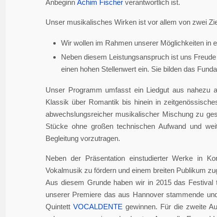
Anbeginn
Achim Fischer
verantwortlich ist.
Unser musikalisches Wirken ist vor allem von zwei Zie
Wir wollen im Rahmen unserer Möglichkeiten in er
Neben diesem Leistungsanspruch ist uns Freude 
einen hohen Stellenwert ein. Sie bilden das Fundame
Unser Programm umfasst ein Liedgut aus nahezu a
Klassik über Romantik bis hinein in zeitgenössisch
abwechslungsreicher musikalischer Mischung zu gesta
Stücke ohne großen technischen Aufwand und weite
Begleitung vorzutragen.
Neben der Präsentation einstudierter Werke in Ko
Vokalmusik zu fördern und einem breiten Publikum z
Aus diesem Grunde haben wir in 2015 das Festival 
unserer Premiere das aus Hannover stammende und i
Quintett
VOCALDENTE
gewinnen. Für die zweite Auf