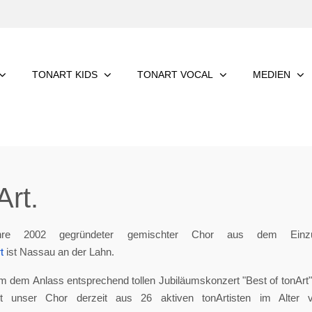
TONART KIDS
TONART VOCAL
MEDIEN
rt.
re 2002 gegründeter gemischter Chor aus dem Einzu
t
ist Nassau an der Lahn.
m dem Anlass entsprechend tollen Jubiläumskonzert "Best of tonArt", 
eht unser Chor derzeit aus 26 aktiven tonArtisten im Alter 