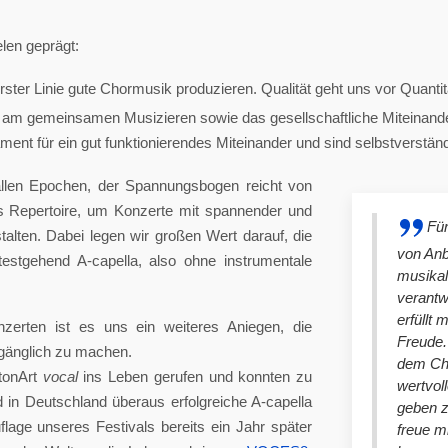
len geprägt:
ster Linie gute Chormusik produzieren. Qualität geht uns vor Quantit
am gemeinsamen Musizieren sowie das gesellschaftliche Miteinander
nt für ein gut funktionierendes Miteinander und sind selbstverständlich
llen Epochen, der Spannungsbogen reicht von
es Repertoire, um Konzerte mit spannender und
Für
lten. Dabei legen wir großen Wert darauf, die
von An
stgehend A-capella, also ohne instrumentale
musikal
verantw
erfüllt 
nzerten ist es uns ein weiteres Aniegen, die
Freude. 
ugänglich zu machen.
dem Cho
tonArt
vocal
ins Leben gerufen und konnten zu
wertvol
n Deutschland überaus erfolgreiche A-capella
geben 
lage unseres Festivals bereits ein Jahr später
freue m