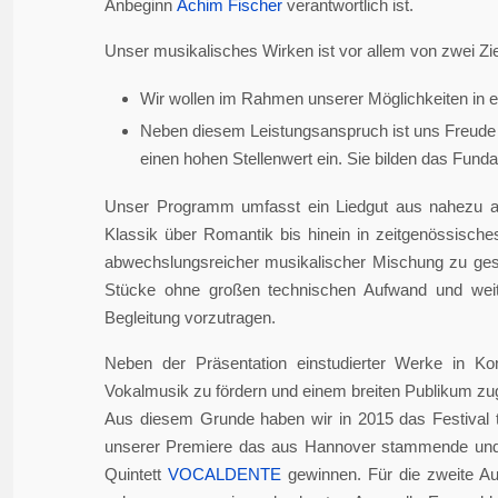
Anbeginn
Achim Fischer
verantwortlich ist.
Unser musikalisches Wirken ist vor allem von zwei Zie
Wir wollen im Rahmen unserer Möglichkeiten in er
Neben diesem Leistungsanspruch ist uns Freude 
einen hohen Stellenwert ein. Sie bilden das Fundame
Unser Programm umfasst ein Liedgut aus nahezu a
Klassik über Romantik bis hinein in zeitgenössisch
abwechslungsreicher musikalischer Mischung zu gesta
Stücke ohne großen technischen Aufwand und weite
Begleitung vorzutragen.
Neben der Präsentation einstudierter Werke in Ko
Vokalmusik zu fördern und einem breiten Publikum z
Aus diesem Grunde haben wir in 2015 das Festival 
unserer Premiere das aus Hannover stammende und i
Quintett
VOCALDENTE
gewinnen. Für die zweite Auf