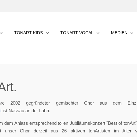
TONART KIDS
TONART VOCAL
MEDIEN
rt.
re 2002 gegründeter gemischter Chor aus dem Einzu
t
ist Nassau an der Lahn.
m dem Anlass entsprechend tollen Jubiläumskonzert "Best of tonArt", 
eht unser Chor derzeit aus 26 aktiven tonArtisten im Alter 