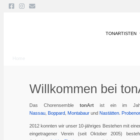
TONARTISTEN
Home
Willkommen bei tonA
Das Chorensemble
tonArt
ist ein im Jah
Nassau
,
Boppard
,
Montabaur
und
Nastätten
.
Probenor
2012 konnten wir unser 10-jähriges Bestehen mit eine
eingetragener Verein (seit Oktober 2005) best