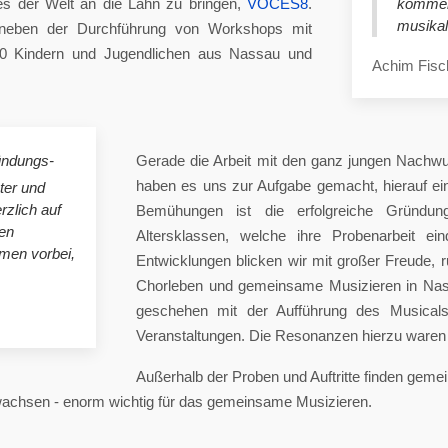
es der Welt an die Lahn zu bringen,
VOCES8
.
komme
musikal
eben der Durchführung von Workshops mit
00 Kindern und Jugendlichen aus Nassau und
Achim Fisc
ündungs-
Gerade die Arbeit mit den ganz jungen Nachwu
haben es uns zur Aufgabe gemacht, hierauf e
ster und
rzlich auf
Bemühungen ist die erfolgreiche Gründung
en
Altersklassen, welche ihre Probenarbeit ei
mmen vorbei,
Entwicklungen blicken wir mit großer Freude, 
Chorleben und gemeinsame Musizieren in Nas
geschehen mit der Aufführung des Musicals 
Veranstaltungen. Die Resonanzen hierzu waren 
Außerhalb der Proben und Auftritte finden gem
 wachsen - enorm wichtig für das gemeinsame Musizieren.