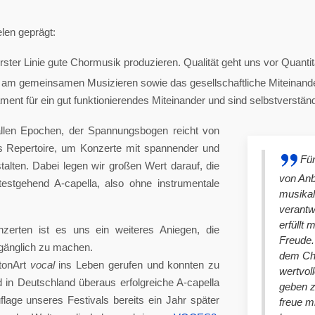
len geprägt:
ster Linie gute Chormusik produzieren. Qualität geht uns vor Quantit
am gemeinsamen Musizieren sowie das gesellschaftliche Miteinander
nt für ein gut funktionierendes Miteinander und sind selbstverständlich
llen Epochen, der Spannungsbogen reicht von
es Repertoire, um Konzerte mit spannender und
Für
lten. Dabei legen wir großen Wert darauf, die
von An
stgehend A-capella, also ohne instrumentale
musikal
verantw
erfüllt 
nzerten ist es uns ein weiteres Aniegen, die
Freude. 
ugänglich zu machen.
dem Cho
tonArt
vocal
ins Leben gerufen und konnten zu
wertvol
n Deutschland überaus erfolgreiche A-capella
geben 
lage unseres Festivals bereits ein Jahr später
freue m