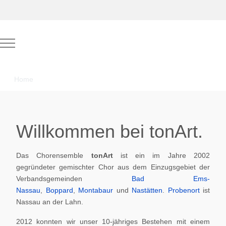
Mobile Menu Toggle
Home
Willkommen bei tonArt.
Das Chorensemble
tonArt
ist ein im Jahre 2002
gegründeter gemischter Chor aus dem Einzugsgebiet der
Verbandsgemeinden
Bad Ems-
Nassau
,
Boppard
,
Montabaur
und
Nastätten
.
Probenort
ist
Nassau an der Lahn.
2012 konnten wir unser 10-jähriges Bestehen mit einem