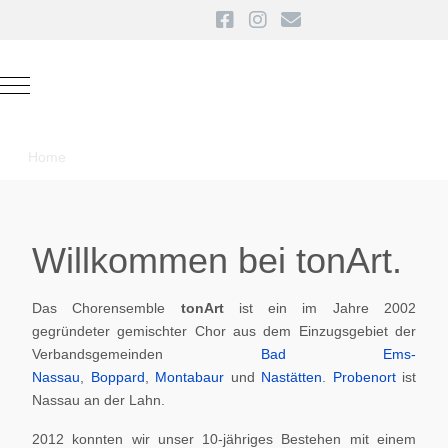
Mobile Menu Toggle
Home
Willkommen bei tonArt.
Das Chorensemble
tonArt
ist ein im Jahre 2002
gegründeter gemischter Chor aus dem Einzugsgebiet der
Verbandsgemeinden
Bad Ems-
Nassau
,
Boppard
,
Montabaur
und
Nastätten
.
Probenort
ist
Nassau an der Lahn.
2012 konnten wir unser 10-jähriges Bestehen mit einem