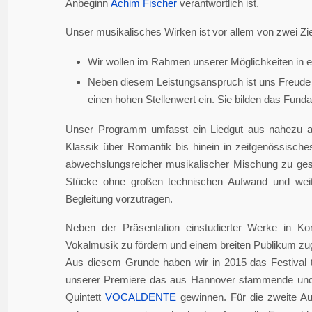
Anbeginn
Achim Fischer
verantwortlich ist.
Unser musikalisches Wirken ist vor allem von zwei Zie
Wir wollen im Rahmen unserer Möglichkeiten in er
Neben diesem Leistungsanspruch ist uns Freude 
einen hohen Stellenwert ein. Sie bilden das Fundame
Unser Programm umfasst ein Liedgut aus nahezu a
Klassik über Romantik bis hinein in zeitgenössisch
abwechslungsreicher musikalischer Mischung zu gesta
Stücke ohne großen technischen Aufwand und weite
Begleitung vorzutragen.
Neben der Präsentation einstudierter Werke in Ko
Vokalmusik zu fördern und einem breiten Publikum z
Aus diesem Grunde haben wir in 2015 das Festival 
unserer Premiere das aus Hannover stammende und i
Quintett
VOCALDENTE
gewinnen. Für die zweite Auf