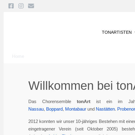
TONARTISTEN
Home
Willkommen bei tonA
Das Chorensemble
tonArt
ist ein im Jah
Nassau
,
Boppard
,
Montabaur
und
Nastätten
.
Probenor
2012 konnten wir unser 10-jähriges Bestehen mit eine
eingetragener Verein (seit Oktober 2005) best