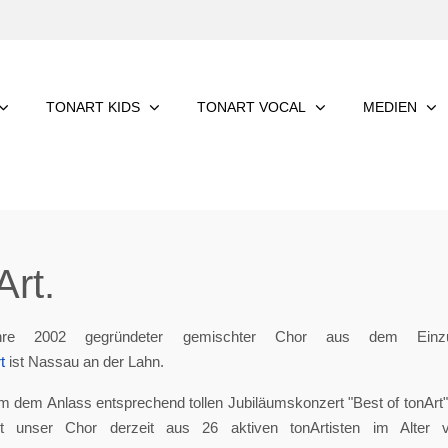
TONART KIDS
TONART VOCAL
MEDIEN
rt.
re 2002 gegründeter gemischter Chor aus dem Einzu
t
ist Nassau an der Lahn.
m dem Anlass entsprechend tollen Jubiläumskonzert "Best of tonArt", 
eht unser Chor derzeit aus 26 aktiven tonArtisten im Alter 