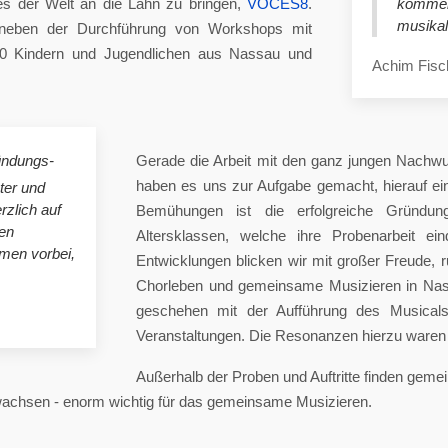
es der Welt an die Lahn zu bringen,
VOCES8
.
komme
musikal
eben der Durchführung von Workshops mit
00 Kindern und Jugendlichen aus Nassau und
Achim Fisc
ündungs-
Gerade die Arbeit mit den ganz jungen Nachwu
haben es uns zur Aufgabe gemacht, hierauf e
ster und
rzlich auf
Bemühungen ist die erfolgreiche Gründung
en
Altersklassen, welche ihre Probenarbeit ei
mmen vorbei,
Entwicklungen blicken wir mit großer Freude, 
Chorleben und gemeinsame Musizieren in Nas
geschehen mit der Aufführung des Musicals 
Veranstaltungen. Die Resonanzen hierzu waren 
Außerhalb der Proben und Auftritte finden gem
 wachsen - enorm wichtig für das gemeinsame Musizieren.