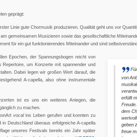
len geprägt:
ster Linie gute Chormusik produzieren. Qualität geht uns vor Quantit
am gemeinsamen Musizieren sowie das gesellschaftliche Miteinander
nt für ein gut funktionierendes Miteinander und sind selbstverständlich
llen Epochen, der Spannungsbogen reicht von
es Repertoire, um Konzerte mit spannender und
Für
lten. Dabei legen wir großen Wert darauf, die
von An
stgehend A-capella, also ohne instrumentale
musikal
verantw
erfüllt 
nzerten ist es uns ein weiteres Aniegen, die
Freude. 
ugänglich zu machen.
dem Cho
tonArt
vocal
ins Leben gerufen und konnten zu
wertvol
n Deutschland überaus erfolgreiche A-capella
geben 
lage unseres Festivals bereits ein Jahr später
freue m