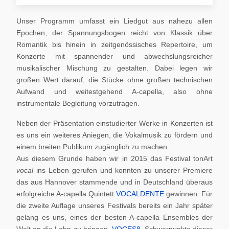
Unser Programm umfasst ein Liedgut aus nahezu allen
Epochen, der Spannungsbogen reicht von Klassik über
Romantik bis hinein in zeitgenössisches Repertoire, um
Konzerte mit spannender und abwechslungsreicher
musikalischer Mischung zu gestalten. Dabei legen wir
großen Wert darauf, die Stücke ohne großen technischen
Aufwand und weitestgehend A-capella, also ohne
instrumentale Begleitung vorzutragen.
Neben der Präsentation einstudierter Werke in Konzerten ist
es uns ein weiteres Aniegen, die Vokalmusik zu fördern und
einem breiten Publikum zugänglich zu machen.
Aus diesem Grunde haben wir in 2015 das Festival tonArt
vocal
ins Leben gerufen und konnten zu unserer Premiere
das aus Hannover stammende und in Deutschland überaus
erfolgreiche A-capella Quintett
VOCALDENTE
gewinnen. Für
die zweite Auflage unseres Festivals bereits ein Jahr später
gelang es uns, eines der besten A-capella Ensembles der
Welt an die Lahn zu bringen,
VOCES8
. Schwerpunkte dieser