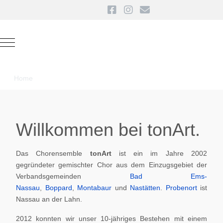
Mobile Menu Toggle
Home
Willkommen bei tonArt.
Das Chorensemble
tonArt
ist ein im Jahre 2002
gegründeter gemischter Chor aus dem Einzugsgebiet der
Verbandsgemeinden
Bad Ems-
Nassau
,
Boppard
,
Montabaur
und
Nastätten
.
Probenort
ist
Nassau an der Lahn.
2012 konnten wir unser 10-jähriges Bestehen mit einem