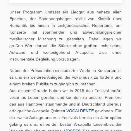
Unser Programm umfasst ein Liedgut aus nahezu allen
Epochen, der Spannungsbogen reicht von Klassik über
Romantik bis hinein in zeitgenössisches Repertoire, um
Konzerte mit spannender und abwechslungsreicher
musikalischer Mischung zu gestalten. Dabei legen wir
großen Wert darauf, die Stücke ohne großen technischen
Aufwand und weitestgehend A-capella, also ohne
instrumentale Begleitung vorzutragen.
Neben der Präsentation einstudierter Werke in Konzerten ist
es uns ein weiteres Aniegen, die Vokalmusik zu fördern und
einem breiten Publikum zugänglich zu machen.
Aus diesem Grunde haben wir in 2015 das Festival tonArt
vocal
ins Leben gerufen und konnten zu unserer Premiere
das aus Hannover stammende und in Deutschland überaus
erfolgreiche A-capella Quintett
VOCALDENTE
gewinnen. Für
die zweite Auflage unseres Festivals bereits ein Jahr später
gelang es uns, eines der besten A-capella Ensembles der
Welt an die Lahn zu bringen,
VOCES8
. Schwerpunkte dieser