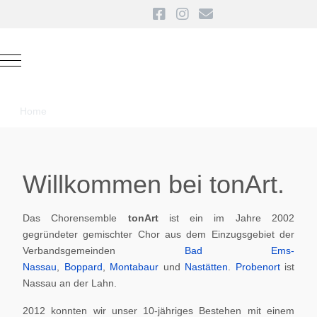
Mobile Menu Toggle
Home
Willkommen bei tonArt.
Das Chorensemble
tonArt
ist ein im Jahre 2002
gegründeter gemischter Chor aus dem Einzugsgebiet der
Verbandsgemeinden
Bad Ems-
Nassau
,
Boppard
,
Montabaur
und
Nastätten
.
Probenort
ist
Nassau an der Lahn.
2012 konnten wir unser 10-jähriges Bestehen mit einem