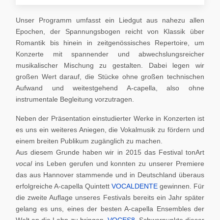
Unser Programm umfasst ein Liedgut aus nahezu allen
Epochen, der Spannungsbogen reicht von Klassik über
Romantik bis hinein in zeitgenössisches Repertoire, um
Konzerte mit spannender und abwechslungsreicher
musikalischer Mischung zu gestalten. Dabei legen wir
großen Wert darauf, die Stücke ohne großen technischen
Aufwand und weitestgehend A-capella, also ohne
instrumentale Begleitung vorzutragen.
Neben der Präsentation einstudierter Werke in Konzerten ist
es uns ein weiteres Aniegen, die Vokalmusik zu fördern und
einem breiten Publikum zugänglich zu machen.
Aus diesem Grunde haben wir in 2015 das Festival tonArt
vocal
ins Leben gerufen und konnten zu unserer Premiere
das aus Hannover stammende und in Deutschland überaus
erfolgreiche A-capella Quintett
VOCALDENTE
gewinnen. Für
die zweite Auflage unseres Festivals bereits ein Jahr später
gelang es uns, eines der besten A-capella Ensembles der
Welt an die Lahn zu bringen,
VOCES8
. Schwerpunkte dieser