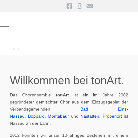
Mobile Menu Toggle
Home
Willkommen bei tonArt.
Das Chorensemble
tonArt
ist ein im Jahre 2002
gegründeter gemischter Chor aus dem Einzugsgebiet der
Verbandsgemeinden
Bad Ems-
Nassau
,
Boppard
,
Montabaur
und
Nastätten
.
Probenort
ist
Nassau an der Lahn.
2012 konnten wir unser 10-jähriges Bestehen mit einem