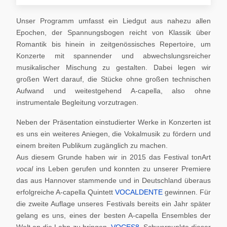
Unser Programm umfasst ein Liedgut aus nahezu allen
Epochen, der Spannungsbogen reicht von Klassik über
Romantik bis hinein in zeitgenössisches Repertoire, um
Konzerte mit spannender und abwechslungsreicher
musikalischer Mischung zu gestalten. Dabei legen wir
großen Wert darauf, die Stücke ohne großen technischen
Aufwand und weitestgehend A-capella, also ohne
instrumentale Begleitung vorzutragen.
Neben der Präsentation einstudierter Werke in Konzerten ist
es uns ein weiteres Aniegen, die Vokalmusik zu fördern und
einem breiten Publikum zugänglich zu machen.
Aus diesem Grunde haben wir in 2015 das Festival tonArt
vocal
ins Leben gerufen und konnten zu unserer Premiere
das aus Hannover stammende und in Deutschland überaus
erfolgreiche A-capella Quintett
VOCALDENTE
gewinnen. Für
die zweite Auflage unseres Festivals bereits ein Jahr später
gelang es uns, eines der besten A-capella Ensembles der
Welt an die Lahn zu bringen,
VOCES8
. Schwerpunkte dieser