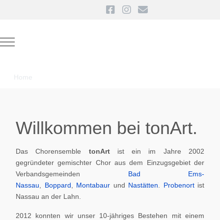
Mobile Menu Toggle
Home
Willkommen bei tonArt.
Das Chorensemble
tonArt
ist ein im Jahre 2002
gegründeter gemischter Chor aus dem Einzugsgebiet der
Verbandsgemeinden
Bad Ems-
Nassau
,
Boppard
,
Montabaur
und
Nastätten
.
Probenort
ist
Nassau an der Lahn.
2012 konnten wir unser 10-jähriges Bestehen mit einem