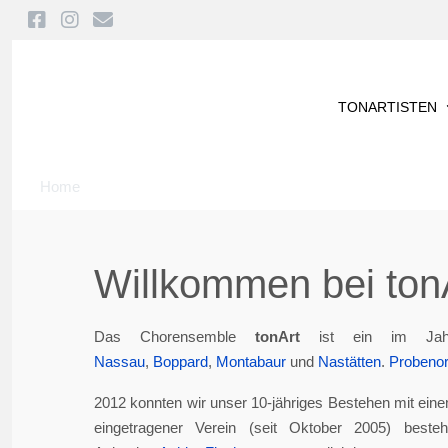
TONARTISTEN
Home
Willkommen bei tonA
Das Chorensemble
tonArt
ist ein im Jah
Nassau
,
Boppard
,
Montabaur
und
Nastätten
.
Probenor
2012 konnten wir unser 10-jähriges Bestehen mit eine
eingetragener Verein (seit Oktober 2005) best