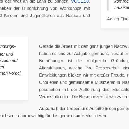
es der Welt an die Lahn zu bringen,
VOCES8
.
komme
musikal
eben der Durchführung von Workshops mit
00 Kindern und Jugendlichen aus Nassau und
Achim Fisc
ündungs-
Gerade die Arbeit mit den ganz jungen Nachwu
haben es uns zur Aufgabe gemacht, hierauf e
ster und
rzlich auf
Bemühungen ist die erfolgreiche Gründung
en
Altersklassen, welche ihre Probenarbeit ei
mmen vorbei,
Entwicklungen blicken wir mit großer Freude, 
Chorleben und gemeinsame Musizieren in Nas
geschehen mit der Aufführung des Musicals 
Veranstaltungen. Die Resonanzen hierzu waren 
Außerhalb der Proben und Auftritte finden gem
 wachsen - enorm wichtig für das gemeinsame Musizieren.