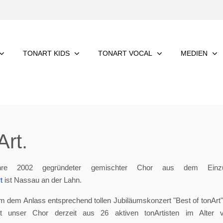
TONART KIDS
TONART VOCAL
MEDIEN
rt.
re 2002 gegründeter gemischter Chor aus dem Einzu
t
ist Nassau an der Lahn.
m dem Anlass entsprechend tollen Jubiläumskonzert "Best of tonArt", 
eht unser Chor derzeit aus 26 aktiven tonArtisten im Alter 