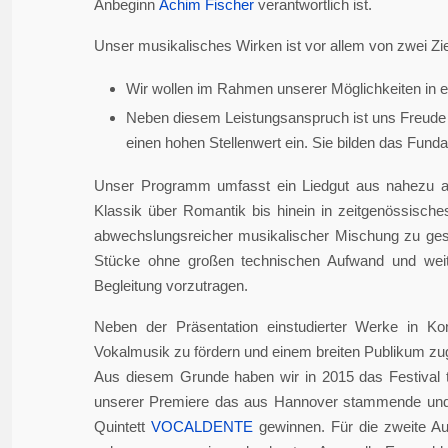
Anbeginn
Achim Fischer
verantwortlich ist.
Unser musikalisches Wirken ist vor allem von zwei Zie
Wir wollen im Rahmen unserer Möglichkeiten in er
Neben diesem Leistungsanspruch ist uns Freude 
einen hohen Stellenwert ein. Sie bilden das Fundame
Unser Programm umfasst ein Liedgut aus nahezu a
Klassik über Romantik bis hinein in zeitgenössisch
abwechslungsreicher musikalischer Mischung zu gesta
Stücke ohne großen technischen Aufwand und weite
Begleitung vorzutragen.
Neben der Präsentation einstudierter Werke in Ko
Vokalmusik zu fördern und einem breiten Publikum z
Aus diesem Grunde haben wir in 2015 das Festival 
unserer Premiere das aus Hannover stammende und i
Quintett
VOCALDENTE
gewinnen. Für die zweite Auf