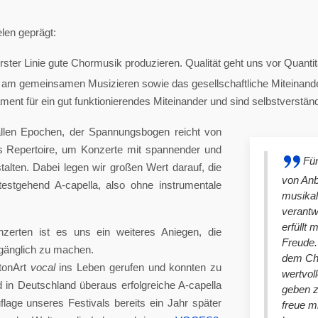
len geprägt:
ster Linie gute Chormusik produzieren. Qualität geht uns vor Quantit
am gemeinsamen Musizieren sowie das gesellschaftliche Miteinander
nt für ein gut funktionierendes Miteinander und sind selbstverständlich
llen Epochen, der Spannungsbogen reicht von
es Repertoire, um Konzerte mit spannender und
Für
lten. Dabei legen wir großen Wert darauf, die
von An
stgehend A-capella, also ohne instrumentale
musikal
verantw
erfüllt 
nzerten ist es uns ein weiteres Aniegen, die
Freude. 
ugänglich zu machen.
dem Cho
tonArt
vocal
ins Leben gerufen und konnten zu
wertvol
n Deutschland überaus erfolgreiche A-capella
geben 
lage unseres Festivals bereits ein Jahr später
freue m