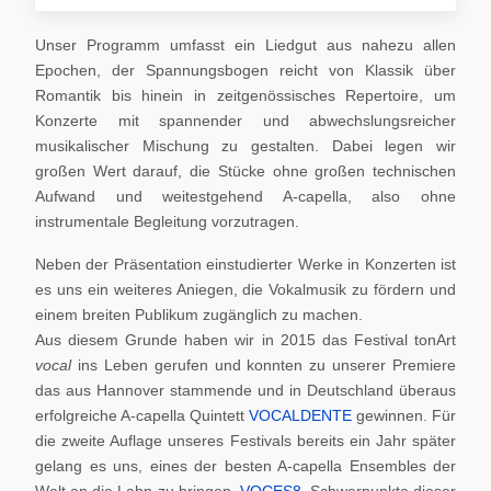
Unser Programm umfasst ein Liedgut aus nahezu allen
Epochen, der Spannungsbogen reicht von Klassik über
Romantik bis hinein in zeitgenössisches Repertoire, um
Konzerte mit spannender und abwechslungsreicher
musikalischer Mischung zu gestalten. Dabei legen wir
großen Wert darauf, die Stücke ohne großen technischen
Aufwand und weitestgehend A-capella, also ohne
instrumentale Begleitung vorzutragen.
Neben der Präsentation einstudierter Werke in Konzerten ist
es uns ein weiteres Aniegen, die Vokalmusik zu fördern und
einem breiten Publikum zugänglich zu machen.
Aus diesem Grunde haben wir in 2015 das Festival tonArt
vocal
ins Leben gerufen und konnten zu unserer Premiere
das aus Hannover stammende und in Deutschland überaus
erfolgreiche A-capella Quintett
VOCALDENTE
gewinnen. Für
die zweite Auflage unseres Festivals bereits ein Jahr später
gelang es uns, eines der besten A-capella Ensembles der
Welt an die Lahn zu bringen,
VOCES8
. Schwerpunkte dieser