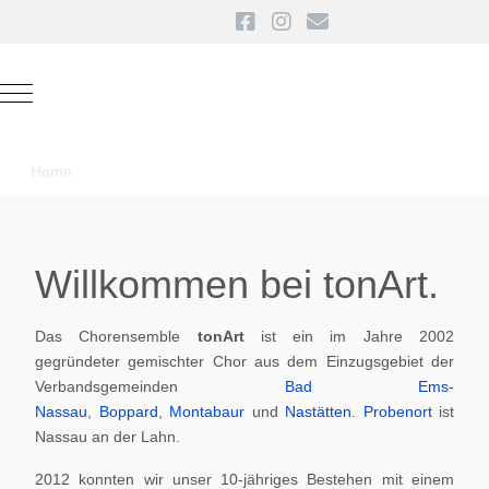
Mobile Menu Toggle
Home
Willkommen bei tonArt.
Das Chorensemble
tonArt
ist ein im Jahre 2002
gegründeter gemischter Chor aus dem Einzugsgebiet der
Verbandsgemeinden
Bad Ems-
Nassau
,
Boppard
,
Montabaur
und
Nastätten
.
Probenort
ist
Nassau an der Lahn.
2012 konnten wir unser 10-jähriges Bestehen mit einem