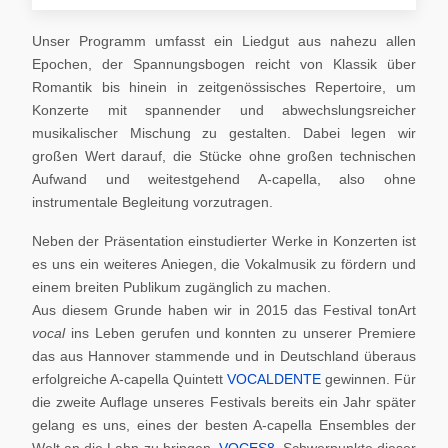
Unser Programm umfasst ein Liedgut aus nahezu allen
Epochen, der Spannungsbogen reicht von Klassik über
Romantik bis hinein in zeitgenössisches Repertoire, um
Konzerte mit spannender und abwechslungsreicher
musikalischer Mischung zu gestalten. Dabei legen wir
großen Wert darauf, die Stücke ohne großen technischen
Aufwand und weitestgehend A-capella, also ohne
instrumentale Begleitung vorzutragen.
Neben der Präsentation einstudierter Werke in Konzerten ist
es uns ein weiteres Aniegen, die Vokalmusik zu fördern und
einem breiten Publikum zugänglich zu machen.
Aus diesem Grunde haben wir in 2015 das Festival tonArt
vocal
ins Leben gerufen und konnten zu unserer Premiere
das aus Hannover stammende und in Deutschland überaus
erfolgreiche A-capella Quintett
VOCALDENTE
gewinnen. Für
die zweite Auflage unseres Festivals bereits ein Jahr später
gelang es uns, eines der besten A-capella Ensembles der
Welt an die Lahn zu bringen,
VOCES8
. Schwerpunkte dieser