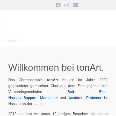
Mobile Menu Toggle
Home
Willkommen bei tonArt.
Das Chorensemble
tonArt
ist ein im Jahre 2002
gegründeter gemischter Chor aus dem Einzugsgebiet der
Verbandsgemeinden
Bad Ems-
Nassau
,
Boppard
,
Montabaur
und
Nastätten
.
Probenort
ist
Nassau an der Lahn.
2012 konnten wir unser 10-jähriges Bestehen mit einem