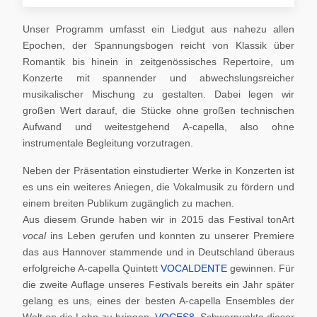
Unser Programm umfasst ein Liedgut aus nahezu allen
Epochen, der Spannungsbogen reicht von Klassik über
Romantik bis hinein in zeitgenössisches Repertoire, um
Konzerte mit spannender und abwechslungsreicher
musikalischer Mischung zu gestalten. Dabei legen wir
großen Wert darauf, die Stücke ohne großen technischen
Aufwand und weitestgehend A-capella, also ohne
instrumentale Begleitung vorzutragen.
Neben der Präsentation einstudierter Werke in Konzerten ist
es uns ein weiteres Aniegen, die Vokalmusik zu fördern und
einem breiten Publikum zugänglich zu machen.
Aus diesem Grunde haben wir in 2015 das Festival tonArt
vocal
ins Leben gerufen und konnten zu unserer Premiere
das aus Hannover stammende und in Deutschland überaus
erfolgreiche A-capella Quintett
VOCALDENTE
gewinnen. Für
die zweite Auflage unseres Festivals bereits ein Jahr später
gelang es uns, eines der besten A-capella Ensembles der
Welt an die Lahn zu bringen,
VOCES8
. Schwerpunkte dieser