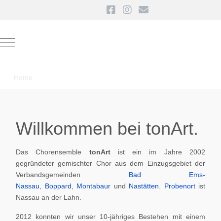
Mobile Menu Toggle
Home
Willkommen bei tonArt.
Das Chorensemble
tonArt
ist ein im Jahre 2002
gegründeter gemischter Chor aus dem Einzugsgebiet der
Verbandsgemeinden
Bad Ems-
Nassau
,
Boppard
,
Montabaur
und
Nastätten
.
Probenort
ist
Nassau an der Lahn.
2012 konnten wir unser 10-jähriges Bestehen mit einem