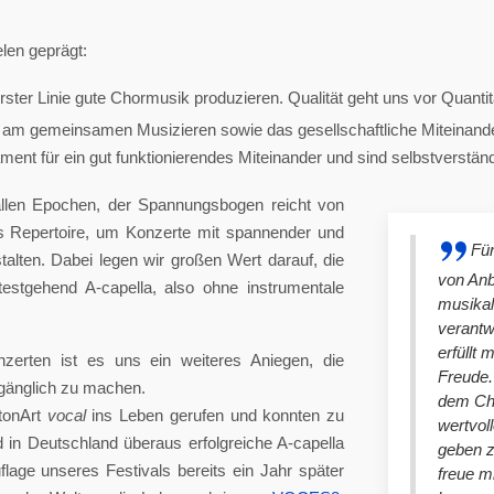
len geprägt:
ster Linie gute Chormusik produzieren. Qualität geht uns vor Quantit
am gemeinsamen Musizieren sowie das gesellschaftliche Miteinander
nt für ein gut funktionierendes Miteinander und sind selbstverständlich
llen Epochen, der Spannungsbogen reicht von
es Repertoire, um Konzerte mit spannender und
Für
lten. Dabei legen wir großen Wert darauf, die
von An
stgehend A-capella, also ohne instrumentale
musikal
verantw
erfüllt 
nzerten ist es uns ein weiteres Aniegen, die
Freude. 
ugänglich zu machen.
dem Cho
tonArt
vocal
ins Leben gerufen und konnten zu
wertvol
n Deutschland überaus erfolgreiche A-capella
geben 
lage unseres Festivals bereits ein Jahr später
freue m