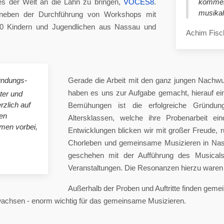
es der Welt an die Lahn zu bringen,
VOCES8
.
komme
musikal
eben der Durchführung von Workshops mit
00 Kindern und Jugendlichen aus Nassau und
Achim Fisc
ündungs-
Gerade die Arbeit mit den ganz jungen Nachwu
haben es uns zur Aufgabe gemacht, hierauf e
ster und
rzlich auf
Bemühungen ist die erfolgreiche Gründung
en
Altersklassen, welche ihre Probenarbeit ei
mmen vorbei,
Entwicklungen blicken wir mit großer Freude, 
Chorleben und gemeinsame Musizieren in Nas
geschehen mit der Aufführung des Musicals 
Veranstaltungen. Die Resonanzen hierzu waren 
Außerhalb der Proben und Auftritte finden gem
 wachsen - enorm wichtig für das gemeinsame Musizieren.