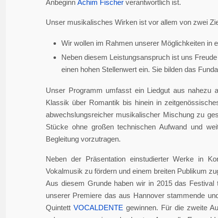
Anbeginn
Achim Fischer
verantwortlich ist.
Unser musikalisches Wirken ist vor allem von zwei Zie
Wir wollen im Rahmen unserer Möglichkeiten in er
Neben diesem Leistungsanspruch ist uns Freude 
einen hohen Stellenwert ein. Sie bilden das Fundame
Unser Programm umfasst ein Liedgut aus nahezu a
Klassik über Romantik bis hinein in zeitgenössisch
abwechslungsreicher musikalischer Mischung zu gesta
Stücke ohne großen technischen Aufwand und weite
Begleitung vorzutragen.
Neben der Präsentation einstudierter Werke in Ko
Vokalmusik zu fördern und einem breiten Publikum z
Aus diesem Grunde haben wir in 2015 das Festival 
unserer Premiere das aus Hannover stammende und i
Quintett
VOCALDENTE
gewinnen. Für die zweite Auf