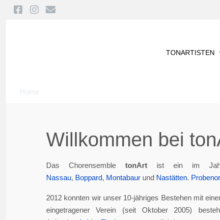
TONARTISTEN
Home
Willkommen bei tonA
Das Chorensemble
tonArt
ist ein im Jah
Nassau
,
Boppard
,
Montabaur
und
Nastätten
.
Probenor
2012 konnten wir unser 10-jähriges Bestehen mit eine
eingetragener Verein (seit Oktober 2005) best