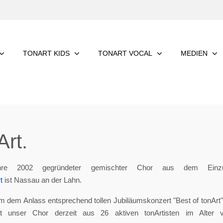
TONART KIDS
TONART VOCAL
MEDIEN
rt.
re 2002 gegründeter gemischter Chor aus dem Einzu
t
ist Nassau an der Lahn.
m dem Anlass entsprechend tollen Jubiläumskonzert "Best of tonArt", 
eht unser Chor derzeit aus 26 aktiven tonArtisten im Alter 