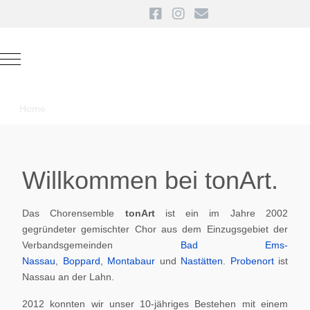
Mobile Menu Toggle
Home
Willkommen bei tonArt.
Das Chorensemble
tonArt
ist ein im Jahre 2002
gegründeter gemischter Chor aus dem Einzugsgebiet der
Verbandsgemeinden
Bad Ems-
Nassau
,
Boppard
,
Montabaur
und
Nastätten
.
Probenort
ist
Nassau an der Lahn.
2012 konnten wir unser 10-jähriges Bestehen mit einem