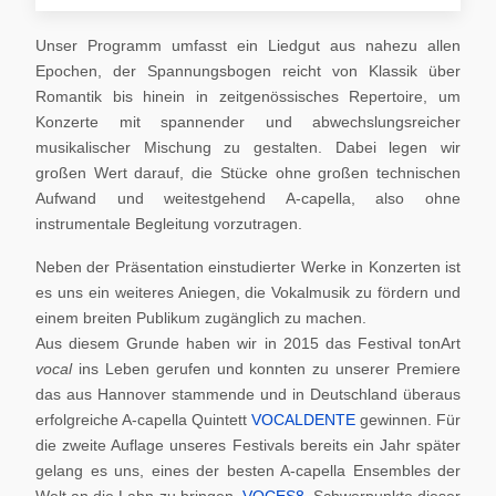
Unser Programm umfasst ein Liedgut aus nahezu allen
Epochen, der Spannungsbogen reicht von Klassik über
Romantik bis hinein in zeitgenössisches Repertoire, um
Konzerte mit spannender und abwechslungsreicher
musikalischer Mischung zu gestalten. Dabei legen wir
großen Wert darauf, die Stücke ohne großen technischen
Aufwand und weitestgehend A-capella, also ohne
instrumentale Begleitung vorzutragen.
Neben der Präsentation einstudierter Werke in Konzerten ist
es uns ein weiteres Aniegen, die Vokalmusik zu fördern und
einem breiten Publikum zugänglich zu machen.
Aus diesem Grunde haben wir in 2015 das Festival tonArt
vocal
ins Leben gerufen und konnten zu unserer Premiere
das aus Hannover stammende und in Deutschland überaus
erfolgreiche A-capella Quintett
VOCALDENTE
gewinnen. Für
die zweite Auflage unseres Festivals bereits ein Jahr später
gelang es uns, eines der besten A-capella Ensembles der
Welt an die Lahn zu bringen,
VOCES8
. Schwerpunkte dieser