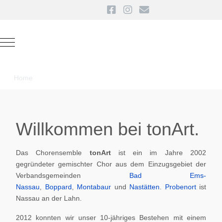
Mobile Menu Toggle
Home
Willkommen bei tonArt.
Das Chorensemble
tonArt
ist ein im Jahre 2002
gegründeter gemischter Chor aus dem Einzugsgebiet der
Verbandsgemeinden
Bad Ems-
Nassau
,
Boppard
,
Montabaur
und
Nastätten
.
Probenort
ist
Nassau an der Lahn.
2012 konnten wir unser 10-jähriges Bestehen mit einem