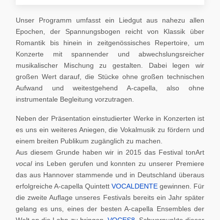
Unser Programm umfasst ein Liedgut aus nahezu allen
Epochen, der Spannungsbogen reicht von Klassik über
Romantik bis hinein in zeitgenössisches Repertoire, um
Konzerte mit spannender und abwechslungsreicher
musikalischer Mischung zu gestalten. Dabei legen wir
großen Wert darauf, die Stücke ohne großen technischen
Aufwand und weitestgehend A-capella, also ohne
instrumentale Begleitung vorzutragen.
Neben der Präsentation einstudierter Werke in Konzerten ist
es uns ein weiteres Aniegen, die Vokalmusik zu fördern und
einem breiten Publikum zugänglich zu machen.
Aus diesem Grunde haben wir in 2015 das Festival tonArt
vocal
ins Leben gerufen und konnten zu unserer Premiere
das aus Hannover stammende und in Deutschland überaus
erfolgreiche A-capella Quintett
VOCALDENTE
gewinnen. Für
die zweite Auflage unseres Festivals bereits ein Jahr später
gelang es uns, eines der besten A-capella Ensembles der
Welt an die Lahn zu bringen,
VOCES8
. Schwerpunkte dieser