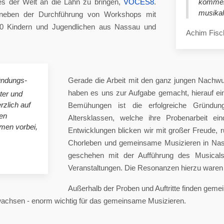
es der Welt an die Lahn zu bringen,
VOCES8
.
komme
musikal
eben der Durchführung von Workshops mit
00 Kindern und Jugendlichen aus Nassau und
Achim Fisc
ündungs-
Gerade die Arbeit mit den ganz jungen Nachwu
haben es uns zur Aufgabe gemacht, hierauf e
ster und
rzlich auf
Bemühungen ist die erfolgreiche Gründung
en
Altersklassen, welche ihre Probenarbeit ei
mmen vorbei,
Entwicklungen blicken wir mit großer Freude, 
Chorleben und gemeinsame Musizieren in Nas
geschehen mit der Aufführung des Musicals 
Veranstaltungen. Die Resonanzen hierzu waren 
Außerhalb der Proben und Auftritte finden gem
 wachsen - enorm wichtig für das gemeinsame Musizieren.