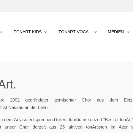
TONART KIDS
TONART VOCAL
MEDIEN
rt.
re 2002 gegründeter gemischter Chor aus dem Einzu
t
ist Nassau an der Lahn.
m dem Anlass entsprechend tollen Jubiläumskonzert "Best of tonArt", 
eht unser Chor derzeit aus 26 aktiven tonArtisten im Alter 