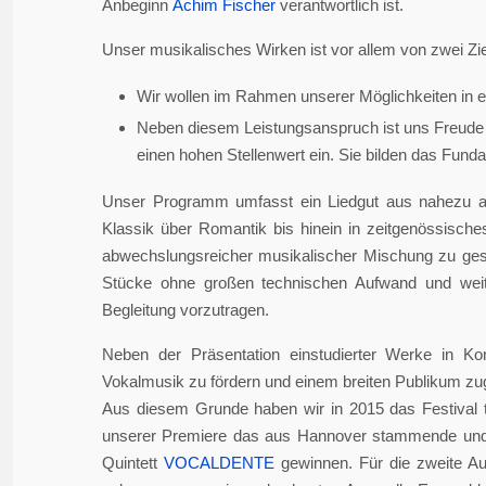
Anbeginn
Achim Fischer
verantwortlich ist.
Unser musikalisches Wirken ist vor allem von zwei Zie
Wir wollen im Rahmen unserer Möglichkeiten in er
Neben diesem Leistungsanspruch ist uns Freude 
einen hohen Stellenwert ein. Sie bilden das Fundame
Unser Programm umfasst ein Liedgut aus nahezu a
Klassik über Romantik bis hinein in zeitgenössisch
abwechslungsreicher musikalischer Mischung zu gesta
Stücke ohne großen technischen Aufwand und weite
Begleitung vorzutragen.
Neben der Präsentation einstudierter Werke in Ko
Vokalmusik zu fördern und einem breiten Publikum z
Aus diesem Grunde haben wir in 2015 das Festival 
unserer Premiere das aus Hannover stammende und i
Quintett
VOCALDENTE
gewinnen. Für die zweite Auf