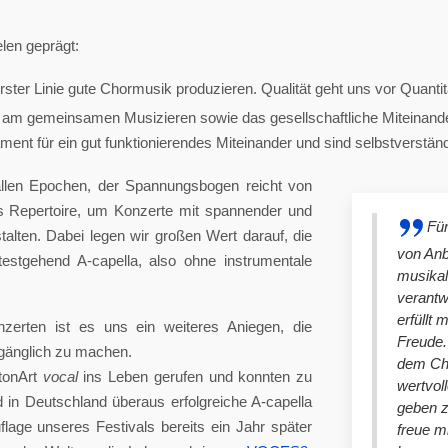
len geprägt:
ster Linie gute Chormusik produzieren. Qualität geht uns vor Quantit
am gemeinsamen Musizieren sowie das gesellschaftliche Miteinander
nt für ein gut funktionierendes Miteinander und sind selbstverständlich
llen Epochen, der Spannungsbogen reicht von
es Repertoire, um Konzerte mit spannender und
Für
lten. Dabei legen wir großen Wert darauf, die
von An
stgehend A-capella, also ohne instrumentale
musikal
verantw
erfüllt 
nzerten ist es uns ein weiteres Aniegen, die
Freude. 
ugänglich zu machen.
dem Cho
tonArt
vocal
ins Leben gerufen und konnten zu
wertvol
n Deutschland überaus erfolgreiche A-capella
geben 
lage unseres Festivals bereits ein Jahr später
freue m