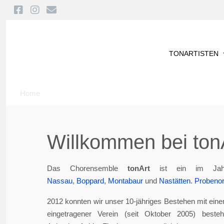
TONARTISTEN
Home
Willkommen bei tonA
Das Chorensemble
tonArt
ist ein im Jah
Nassau
,
Boppard
,
Montabaur
und
Nastätten
.
Probenor
2012 konnten wir unser 10-jähriges Bestehen mit eine
eingetragener Verein (seit Oktober 2005) best