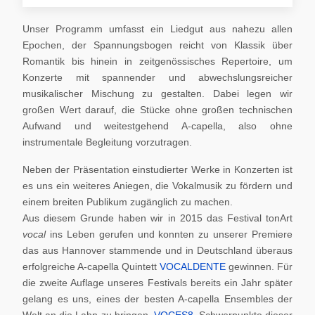
Unser Programm umfasst ein Liedgut aus nahezu allen
Epochen, der Spannungsbogen reicht von Klassik über
Romantik bis hinein in zeitgenössisches Repertoire, um
Konzerte mit spannender und abwechslungsreicher
musikalischer Mischung zu gestalten. Dabei legen wir
großen Wert darauf, die Stücke ohne großen technischen
Aufwand und weitestgehend A-capella, also ohne
instrumentale Begleitung vorzutragen.
Neben der Präsentation einstudierter Werke in Konzerten ist
es uns ein weiteres Aniegen, die Vokalmusik zu fördern und
einem breiten Publikum zugänglich zu machen.
Aus diesem Grunde haben wir in 2015 das Festival tonArt
vocal
ins Leben gerufen und konnten zu unserer Premiere
das aus Hannover stammende und in Deutschland überaus
erfolgreiche A-capella Quintett
VOCALDENTE
gewinnen. Für
die zweite Auflage unseres Festivals bereits ein Jahr später
gelang es uns, eines der besten A-capella Ensembles der
Welt an die Lahn zu bringen,
VOCES8
. Schwerpunkte dieser