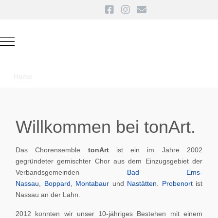
Mobile Menu Toggle
Home
Willkommen bei tonArt.
Das Chorensemble
tonArt
ist ein im Jahre 2002
gegründeter gemischter Chor aus dem Einzugsgebiet der
Verbandsgemeinden
Bad Ems-
Nassau
,
Boppard
,
Montabaur
und
Nastätten
.
Probenort
ist
Nassau an der Lahn.
2012 konnten wir unser 10-jähriges Bestehen mit einem