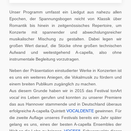
Unser Programm umfasst ein Liedgut aus nahezu allen
Epochen, der Spannungsbogen reicht von Klassik über
Romantik bis hinein in zeitgenössisches Repertoire, um
Konzerte mit spannender und abwechslungsreicher
musikalischer Mischung zu gestalten. Dabei legen wir
großen Wert darauf, die Stücke ohne großen technischen
Aufwand und weitestgehend A-capella, also ohne
instrumentale Begleitung vorzutragen.
Neben der Präsentation einstudierter Werke in Konzerten ist
es uns ein weiteres Aniegen, die Vokalmusik zu fördern und
einem breiten Publikum zugänglich zu machen.
Aus diesem Grunde haben wir in 2015 das Festival tonArt
vocal
ins Leben gerufen und konnten zu unserer Premiere
das aus Hannover stammende und in Deutschland überaus
erfolgreiche A-capella Quintett
VOCALDENTE
gewinnen. Für
die zweite Auflage unseres Festivals bereits ein Jahr später
gelang es uns, eines der besten A-capella Ensembles der
Welt an die Lahn zu bringen,
VOCES8
. Schwerpunkte dieser