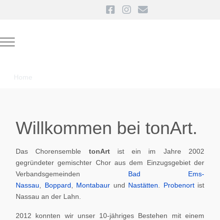
Mobile Menu Toggle
Home
Willkommen bei tonArt.
Das Chorensemble
tonArt
ist ein im Jahre 2002
gegründeter gemischter Chor aus dem Einzugsgebiet der
Verbandsgemeinden
Bad Ems-
Nassau
,
Boppard
,
Montabaur
und
Nastätten
.
Probenort
ist
Nassau an der Lahn.
2012 konnten wir unser 10-jähriges Bestehen mit einem