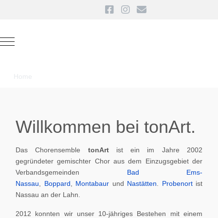
Mobile Menu Toggle
Home
Willkommen bei tonArt.
Das Chorensemble
tonArt
ist ein im Jahre 2002
gegründeter gemischter Chor aus dem Einzugsgebiet der
Verbandsgemeinden
Bad Ems-
Nassau
,
Boppard
,
Montabaur
und
Nastätten
.
Probenort
ist
Nassau an der Lahn.
2012 konnten wir unser 10-jähriges Bestehen mit einem