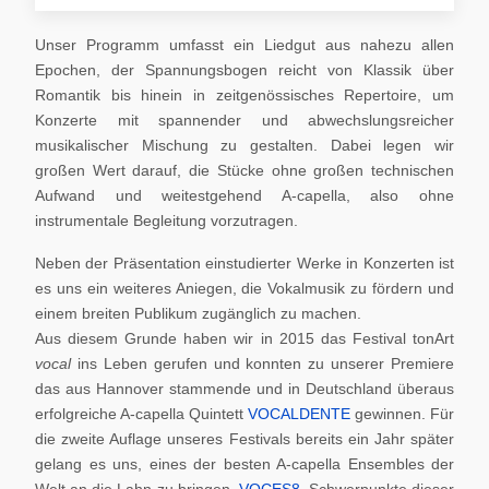
Unser Programm umfasst ein Liedgut aus nahezu allen
Epochen, der Spannungsbogen reicht von Klassik über
Romantik bis hinein in zeitgenössisches Repertoire, um
Konzerte mit spannender und abwechslungsreicher
musikalischer Mischung zu gestalten. Dabei legen wir
großen Wert darauf, die Stücke ohne großen technischen
Aufwand und weitestgehend A-capella, also ohne
instrumentale Begleitung vorzutragen.
Neben der Präsentation einstudierter Werke in Konzerten ist
es uns ein weiteres Aniegen, die Vokalmusik zu fördern und
einem breiten Publikum zugänglich zu machen.
Aus diesem Grunde haben wir in 2015 das Festival tonArt
vocal
ins Leben gerufen und konnten zu unserer Premiere
das aus Hannover stammende und in Deutschland überaus
erfolgreiche A-capella Quintett
VOCALDENTE
gewinnen. Für
die zweite Auflage unseres Festivals bereits ein Jahr später
gelang es uns, eines der besten A-capella Ensembles der
Welt an die Lahn zu bringen,
VOCES8
. Schwerpunkte dieser