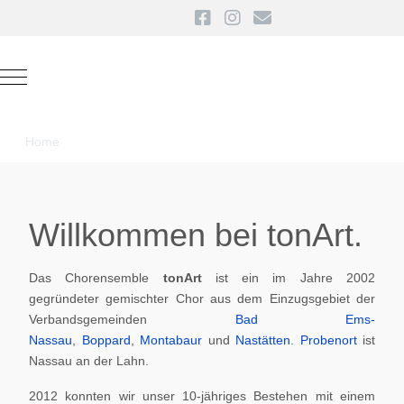
Mobile Menu Toggle
Home
Willkommen bei tonArt.
Das Chorensemble
tonArt
ist ein im Jahre 2002
gegründeter gemischter Chor aus dem Einzugsgebiet der
Verbandsgemeinden
Bad Ems-
Nassau
,
Boppard
,
Montabaur
und
Nastätten
.
Probenort
ist
Nassau an der Lahn.
2012 konnten wir unser 10-jähriges Bestehen mit einem