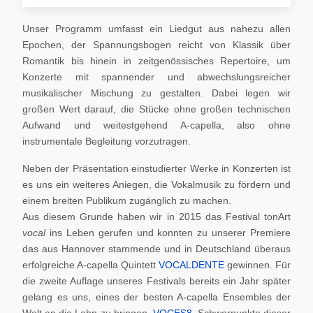
Unser Programm umfasst ein Liedgut aus nahezu allen
Epochen, der Spannungsbogen reicht von Klassik über
Romantik bis hinein in zeitgenössisches Repertoire, um
Konzerte mit spannender und abwechslungsreicher
musikalischer Mischung zu gestalten. Dabei legen wir
großen Wert darauf, die Stücke ohne großen technischen
Aufwand und weitestgehend A-capella, also ohne
instrumentale Begleitung vorzutragen.
Neben der Präsentation einstudierter Werke in Konzerten ist
es uns ein weiteres Aniegen, die Vokalmusik zu fördern und
einem breiten Publikum zugänglich zu machen.
Aus diesem Grunde haben wir in 2015 das Festival tonArt
vocal
ins Leben gerufen und konnten zu unserer Premiere
das aus Hannover stammende und in Deutschland überaus
erfolgreiche A-capella Quintett
VOCALDENTE
gewinnen. Für
die zweite Auflage unseres Festivals bereits ein Jahr später
gelang es uns, eines der besten A-capella Ensembles der
Welt an die Lahn zu bringen,
VOCES8
. Schwerpunkte dieser