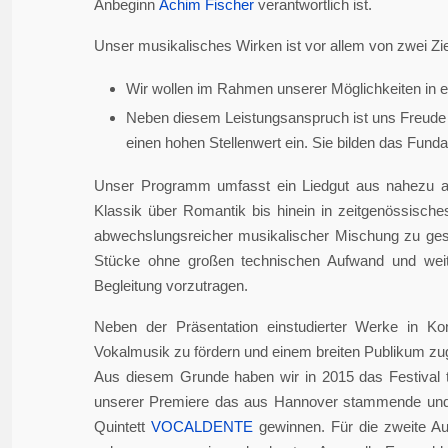
Anbeginn
Achim Fischer
verantwortlich ist.
Unser musikalisches Wirken ist vor allem von zwei Zie
Wir wollen im Rahmen unserer Möglichkeiten in er
Neben diesem Leistungsanspruch ist uns Freude 
einen hohen Stellenwert ein. Sie bilden das Fundame
Unser Programm umfasst ein Liedgut aus nahezu a
Klassik über Romantik bis hinein in zeitgenössisch
abwechslungsreicher musikalischer Mischung zu gesta
Stücke ohne großen technischen Aufwand und weite
Begleitung vorzutragen.
Neben der Präsentation einstudierter Werke in Ko
Vokalmusik zu fördern und einem breiten Publikum z
Aus diesem Grunde haben wir in 2015 das Festival 
unserer Premiere das aus Hannover stammende und i
Quintett
VOCALDENTE
gewinnen. Für die zweite Auf