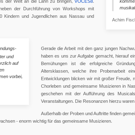
es der Welt an die Lahn zu bringen,
VOCES8
.
komme
musikal
eben der Durchführung von Workshops mit
00 Kindern und Jugendlichen aus Nassau und
Achim Fisc
ündungs-
Gerade die Arbeit mit den ganz jungen Nachwu
haben es uns zur Aufgabe gemacht, hierauf e
ster und
rzlich auf
Bemühungen ist die erfolgreiche Gründung
en
Altersklassen, welche ihre Probenarbeit ei
mmen vorbei,
Entwicklungen blicken wir mit großer Freude, 
Chorleben und gemeinsame Musizieren in Nas
geschehen mit der Aufführung des Musicals 
Veranstaltungen. Die Resonanzen hierzu waren 
Außerhalb der Proben und Auftritte finden gem
 wachsen - enorm wichtig für das gemeinsame Musizieren.