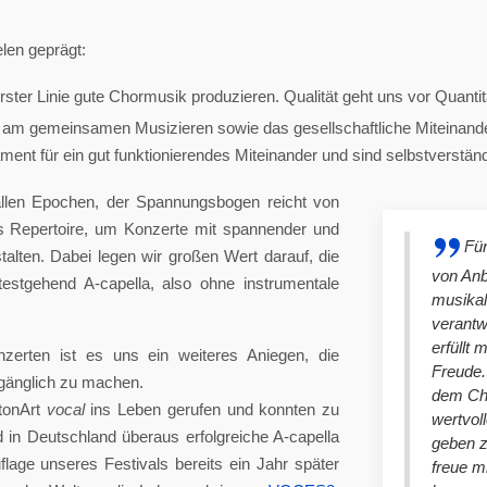
len geprägt:
ster Linie gute Chormusik produzieren. Qualität geht uns vor Quantit
am gemeinsamen Musizieren sowie das gesellschaftliche Miteinander
nt für ein gut funktionierendes Miteinander und sind selbstverständlich
llen Epochen, der Spannungsbogen reicht von
es Repertoire, um Konzerte mit spannender und
Für
lten. Dabei legen wir großen Wert darauf, die
von An
stgehend A-capella, also ohne instrumentale
musikal
verantw
erfüllt 
nzerten ist es uns ein weiteres Aniegen, die
Freude. 
ugänglich zu machen.
dem Cho
tonArt
vocal
ins Leben gerufen und konnten zu
wertvol
n Deutschland überaus erfolgreiche A-capella
geben 
lage unseres Festivals bereits ein Jahr später
freue m