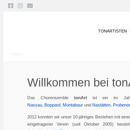
TONARTISTEN
Home
Willkommen bei tonA
Das Chorensemble
tonArt
ist ein im Jah
Nassau
,
Boppard
,
Montabaur
und
Nastätten
.
Probenor
2012 konnten wir unser 10-jähriges Bestehen mit eine
eingetragener Verein (seit Oktober 2005) best