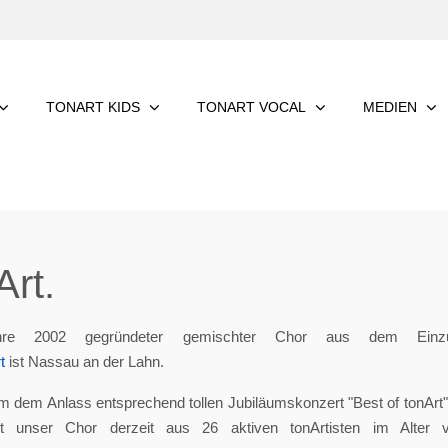
TONART KIDS
TONART VOCAL
MEDIEN
rt.
re 2002 gegründeter gemischter Chor aus dem Einzu
t
ist Nassau an der Lahn.
m dem Anlass entsprechend tollen Jubiläumskonzert "Best of tonArt", 
eht unser Chor derzeit aus 26 aktiven tonArtisten im Alter 