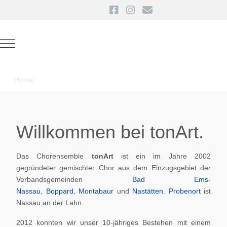
Mobile Menu Toggle
Home
Willkommen bei tonArt.
Das Chorensemble
tonArt
ist ein im Jahre 2002
gegründeter gemischter Chor aus dem Einzugsgebiet der
Verbandsgemeinden
Bad Ems-
Nassau
,
Boppard
,
Montabaur
und
Nastätten
.
Probenort
ist
Nassau an der Lahn.
2012 konnten wir unser 10-jähriges Bestehen mit einem