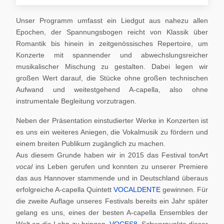
Unser Programm umfasst ein Liedgut aus nahezu allen
Epochen, der Spannungsbogen reicht von Klassik über
Romantik bis hinein in zeitgenössisches Repertoire, um
Konzerte mit spannender und abwechslungsreicher
musikalischer Mischung zu gestalten. Dabei legen wir
großen Wert darauf, die Stücke ohne großen technischen
Aufwand und weitestgehend A-capella, also ohne
instrumentale Begleitung vorzutragen.
Neben der Präsentation einstudierter Werke in Konzerten ist
es uns ein weiteres Aniegen, die Vokalmusik zu fördern und
einem breiten Publikum zugänglich zu machen.
Aus diesem Grunde haben wir in 2015 das Festival tonArt
vocal
ins Leben gerufen und konnten zu unserer Premiere
das aus Hannover stammende und in Deutschland überaus
erfolgreiche A-capella Quintett
VOCALDENTE
gewinnen. Für
die zweite Auflage unseres Festivals bereits ein Jahr später
gelang es uns, eines der besten A-capella Ensembles der
Welt an die Lahn zu bringen,
VOCES8
. Schwerpunkte dieser