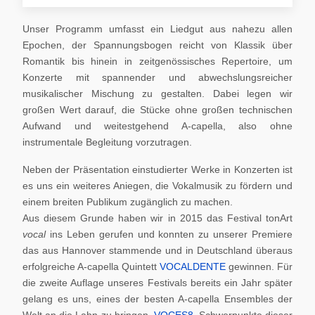
Unser Programm umfasst ein Liedgut aus nahezu allen
Epochen, der Spannungsbogen reicht von Klassik über
Romantik bis hinein in zeitgenössisches Repertoire, um
Konzerte mit spannender und abwechslungsreicher
musikalischer Mischung zu gestalten. Dabei legen wir
großen Wert darauf, die Stücke ohne großen technischen
Aufwand und weitestgehend A-capella, also ohne
instrumentale Begleitung vorzutragen.
Neben der Präsentation einstudierter Werke in Konzerten ist
es uns ein weiteres Aniegen, die Vokalmusik zu fördern und
einem breiten Publikum zugänglich zu machen.
Aus diesem Grunde haben wir in 2015 das Festival tonArt
vocal
ins Leben gerufen und konnten zu unserer Premiere
das aus Hannover stammende und in Deutschland überaus
erfolgreiche A-capella Quintett
VOCALDENTE
gewinnen. Für
die zweite Auflage unseres Festivals bereits ein Jahr später
gelang es uns, eines der besten A-capella Ensembles der
Welt an die Lahn zu bringen,
VOCES8
. Schwerpunkte dieser