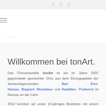
Mobile Menu Toggle
Home
Willkommen bei tonArt.
Das Chorensemble
tonArt
ist ein im Jahre 2002
gegründeter gemischter Chor aus dem Einzugsgebiet der
Verbandsgemeinden
Bad Ems-
Nassau
,
Boppard
,
Montabaur
und
Nastätten
.
Probenort
ist
Nassau an der Lahn.
2012 konnten wir unser 10-jähriges Bestehen mit einem