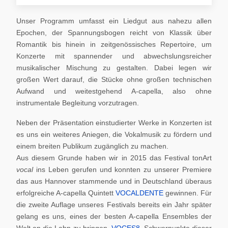
Unser Programm umfasst ein Liedgut aus nahezu allen
Epochen, der Spannungsbogen reicht von Klassik über
Romantik bis hinein in zeitgenössisches Repertoire, um
Konzerte mit spannender und abwechslungsreicher
musikalischer Mischung zu gestalten. Dabei legen wir
großen Wert darauf, die Stücke ohne großen technischen
Aufwand und weitestgehend A-capella, also ohne
instrumentale Begleitung vorzutragen.
Neben der Präsentation einstudierter Werke in Konzerten ist
es uns ein weiteres Aniegen, die Vokalmusik zu fördern und
einem breiten Publikum zugänglich zu machen.
Aus diesem Grunde haben wir in 2015 das Festival tonArt
vocal
ins Leben gerufen und konnten zu unserer Premiere
das aus Hannover stammende und in Deutschland überaus
erfolgreiche A-capella Quintett
VOCALDENTE
gewinnen. Für
die zweite Auflage unseres Festivals bereits ein Jahr später
gelang es uns, eines der besten A-capella Ensembles der
Welt an die Lahn zu bringen,
VOCES8
. Schwerpunkte dieser