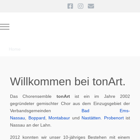
Mobile Menu Toggle
Home
Willkommen bei tonArt.
Das Chorensemble
tonArt
ist ein im Jahre 2002
gegründeter gemischter Chor aus dem Einzugsgebiet der
Verbandsgemeinden
Bad Ems-
Nassau
,
Boppard
,
Montabaur
und
Nastätten
.
Probenort
ist
Nassau an der Lahn.
2012 konnten wir unser 10-jähriges Bestehen mit einem