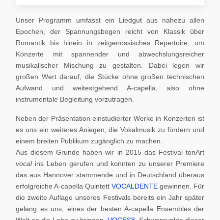
Unser Programm umfasst ein Liedgut aus nahezu allen
Epochen, der Spannungsbogen reicht von Klassik über
Romantik bis hinein in zeitgenössisches Repertoire, um
Konzerte mit spannender und abwechslungsreicher
musikalischer Mischung zu gestalten. Dabei legen wir
großen Wert darauf, die Stücke ohne großen technischen
Aufwand und weitestgehend A-capella, also ohne
instrumentale Begleitung vorzutragen.
Neben der Präsentation einstudierter Werke in Konzerten ist
es uns ein weiteres Aniegen, die Vokalmusik zu fördern und
einem breiten Publikum zugänglich zu machen.
Aus diesem Grunde haben wir in 2015 das Festival tonArt
vocal
ins Leben gerufen und konnten zu unserer Premiere
das aus Hannover stammende und in Deutschland überaus
erfolgreiche A-capella Quintett
VOCALDENTE
gewinnen. Für
die zweite Auflage unseres Festivals bereits ein Jahr später
gelang es uns, eines der besten A-capella Ensembles der
Welt an die Lahn zu bringen,
VOCES8
. Schwerpunkte dieser