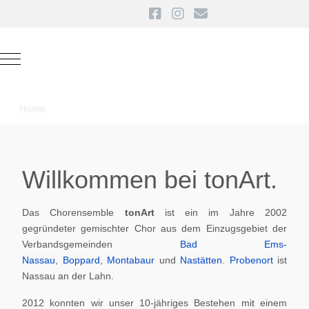
Mobile Menu Toggle
Home
Willkommen bei tonArt.
Das Chorensemble
tonArt
ist ein im Jahre 2002
gegründeter gemischter Chor aus dem Einzugsgebiet der
Verbandsgemeinden
Bad Ems-
Nassau
,
Boppard
,
Montabaur
und
Nastätten
.
Probenort
ist
Nassau an der Lahn.
2012 konnten wir unser 10-jähriges Bestehen mit einem