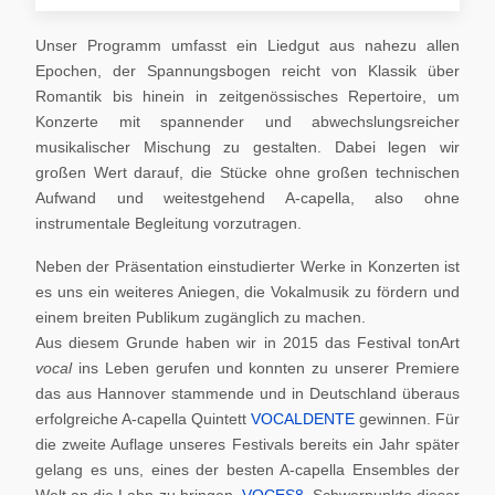
Unser Programm umfasst ein Liedgut aus nahezu allen
Epochen, der Spannungsbogen reicht von Klassik über
Romantik bis hinein in zeitgenössisches Repertoire, um
Konzerte mit spannender und abwechslungsreicher
musikalischer Mischung zu gestalten. Dabei legen wir
großen Wert darauf, die Stücke ohne großen technischen
Aufwand und weitestgehend A-capella, also ohne
instrumentale Begleitung vorzutragen.
Neben der Präsentation einstudierter Werke in Konzerten ist
es uns ein weiteres Aniegen, die Vokalmusik zu fördern und
einem breiten Publikum zugänglich zu machen.
Aus diesem Grunde haben wir in 2015 das Festival tonArt
vocal
ins Leben gerufen und konnten zu unserer Premiere
das aus Hannover stammende und in Deutschland überaus
erfolgreiche A-capella Quintett
VOCALDENTE
gewinnen. Für
die zweite Auflage unseres Festivals bereits ein Jahr später
gelang es uns, eines der besten A-capella Ensembles der
Welt an die Lahn zu bringen,
VOCES8
. Schwerpunkte dieser