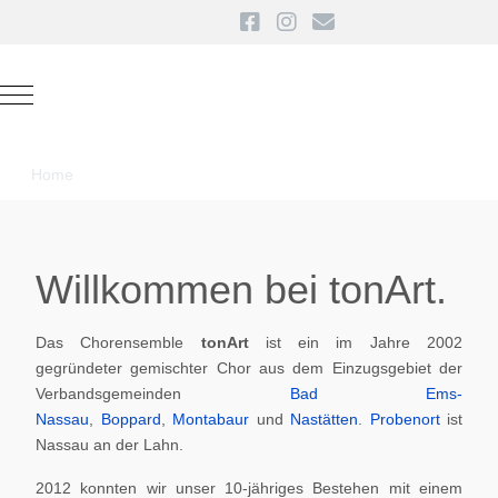
Mobile Menu Toggle
Home
Willkommen bei tonArt.
Das Chorensemble
tonArt
ist ein im Jahre 2002
gegründeter gemischter Chor aus dem Einzugsgebiet der
Verbandsgemeinden
Bad Ems-
Nassau
,
Boppard
,
Montabaur
und
Nastätten
.
Probenort
ist
Nassau an der Lahn.
2012 konnten wir unser 10-jähriges Bestehen mit einem