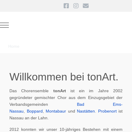
Mobile Menu Toggle
Home
Willkommen bei tonArt.
Das Chorensemble
tonArt
ist ein im Jahre 2002
gegründeter gemischter Chor aus dem Einzugsgebiet der
Verbandsgemeinden
Bad Ems-
Nassau
,
Boppard
,
Montabaur
und
Nastätten
.
Probenort
ist
Nassau an der Lahn.
2012 konnten wir unser 10-jähriges Bestehen mit einem