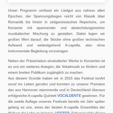
Unser Programm umfasst ein Liedgut aus nahezu allen
Epochen, der Spannungsbogen reicht von Klassik über
Romantik bis hinein in zeitgenössisches Repertoire, um
Konzerte mit spannender und abwechslungsreicher
musikalischer Mischung zu gestalten. Dabei legen wir
großen Wert darauf, die Stücke ohne großen technischen
Aufwand und weitestgehend A-capella, also ohne
instrumentale Begleitung vorzutragen.
Neben der Präsentation einstudierter Werke in Konzerten ist
es uns ein weiteres Aniegen, die Vokalmusik zu fördern und
einem breiten Publikum zugänglich zu machen.
Aus diesem Grunde haben wir in 2015 das Festival tonArt
vocal
ins Leben gerufen und konnten zu unserer Premiere
das aus Hannover stammende und in Deutschland überaus
erfolgreiche A-capella Quintett
VOCALDENTE
gewinnen. Für
die zweite Auflage unseres Festivals bereits ein Jahr später
gelang es uns, eines der besten A-capella Ensembles der
Welt an die Lahn zu bringen,
VOCES8
. Schwerpunkte dieser