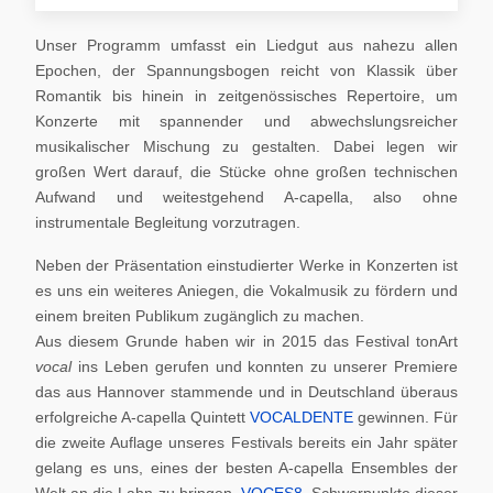
Unser Programm umfasst ein Liedgut aus nahezu allen
Epochen, der Spannungsbogen reicht von Klassik über
Romantik bis hinein in zeitgenössisches Repertoire, um
Konzerte mit spannender und abwechslungsreicher
musikalischer Mischung zu gestalten. Dabei legen wir
großen Wert darauf, die Stücke ohne großen technischen
Aufwand und weitestgehend A-capella, also ohne
instrumentale Begleitung vorzutragen.
Neben der Präsentation einstudierter Werke in Konzerten ist
es uns ein weiteres Aniegen, die Vokalmusik zu fördern und
einem breiten Publikum zugänglich zu machen.
Aus diesem Grunde haben wir in 2015 das Festival tonArt
vocal
ins Leben gerufen und konnten zu unserer Premiere
das aus Hannover stammende und in Deutschland überaus
erfolgreiche A-capella Quintett
VOCALDENTE
gewinnen. Für
die zweite Auflage unseres Festivals bereits ein Jahr später
gelang es uns, eines der besten A-capella Ensembles der
Welt an die Lahn zu bringen,
VOCES8
. Schwerpunkte dieser