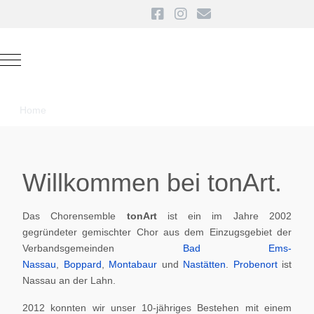
Mobile Menu Toggle
Home
Willkommen bei tonArt.
Das Chorensemble
tonArt
ist ein im Jahre 2002
gegründeter gemischter Chor aus dem Einzugsgebiet der
Verbandsgemeinden
Bad Ems-
Nassau
,
Boppard
,
Montabaur
und
Nastätten
.
Probenort
ist
Nassau an der Lahn.
2012 konnten wir unser 10-jähriges Bestehen mit einem