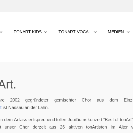
TONART KIDS
TONART VOCAL
MEDIEN
rt.
re 2002 gegründeter gemischter Chor aus dem Einzu
t
ist Nassau an der Lahn.
m dem Anlass entsprechend tollen Jubiläumskonzert "Best of tonArt", 
eht unser Chor derzeit aus 26 aktiven tonArtisten im Alter 