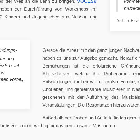
es der Welt an die Lahn zu bringen,
VOCES8
.
komme
musikal
eben der Durchführung von Workshops mit
00 Kindern und Jugendlichen aus Nassau und
Achim Fisc
ündungs-
Gerade die Arbeit mit den ganz jungen Nachwu
haben es uns zur Aufgabe gemacht, hierauf e
ster und
rzlich auf
Bemühungen ist die erfolgreiche Gründung
en
Altersklassen, welche ihre Probenarbeit ei
mmen vorbei,
Entwicklungen blicken wir mit großer Freude, 
Chorleben und gemeinsame Musizieren in Nas
geschehen mit der Aufführung des Musicals 
Veranstaltungen. Die Resonanzen hierzu waren 
Außerhalb der Proben und Auftritte finden gem
 wachsen - enorm wichtig für das gemeinsame Musizieren.