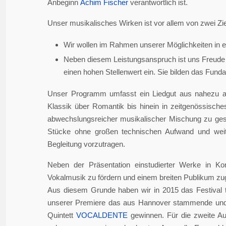
Anbeginn
Achim Fischer
verantwortlich ist.
Unser musikalisches Wirken ist vor allem von zwei Zie
Wir wollen im Rahmen unserer Möglichkeiten in er
Neben diesem Leistungsanspruch ist uns Freude 
einen hohen Stellenwert ein. Sie bilden das Fundame
Unser Programm umfasst ein Liedgut aus nahezu a
Klassik über Romantik bis hinein in zeitgenössisch
abwechslungsreicher musikalischer Mischung zu gesta
Stücke ohne großen technischen Aufwand und weite
Begleitung vorzutragen.
Neben der Präsentation einstudierter Werke in Ko
Vokalmusik zu fördern und einem breiten Publikum z
Aus diesem Grunde haben wir in 2015 das Festival 
unserer Premiere das aus Hannover stammende und i
Quintett
VOCALDENTE
gewinnen. Für die zweite Auf