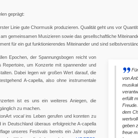
len geprägt:
ster Linie gute Chormusik produzieren. Qualität geht uns vor Quantit
am gemeinsamen Musizieren sowie das gesellschaftliche Miteinander
nt für ein gut funktionierendes Miteinander und sind selbstverständlich
llen Epochen, der Spannungsbogen reicht von
es Repertoire, um Konzerte mit spannender und
Für
lten. Dabei legen wir großen Wert darauf, die
von An
stgehend A-capella, also ohne instrumentale
musikal
verantw
erfüllt 
nzerten ist es uns ein weiteres Aniegen, die
Freude. 
ugänglich zu machen.
dem Cho
tonArt
vocal
ins Leben gerufen und konnten zu
wertvol
n Deutschland überaus erfolgreiche A-capella
geben 
lage unseres Festivals bereits ein Jahr später
freue m