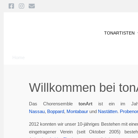
TONARTISTEN
Home
Willkommen bei tonA
Das Chorensemble
tonArt
ist ein im Jah
Nassau
,
Boppard
,
Montabaur
und
Nastätten
.
Probenor
2012 konnten wir unser 10-jähriges Bestehen mit eine
eingetragener Verein (seit Oktober 2005) best