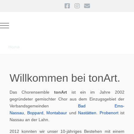
Mobile Menu Toggle
Home
Willkommen bei tonArt.
Das Chorensemble
tonArt
ist ein im Jahre 2002
gegründeter gemischter Chor aus dem Einzugsgebiet der
Verbandsgemeinden
Bad Ems-
Nassau
,
Boppard
,
Montabaur
und
Nastätten
.
Probenort
ist
Nassau an der Lahn.
2012 konnten wir unser 10-jähriges Bestehen mit einem