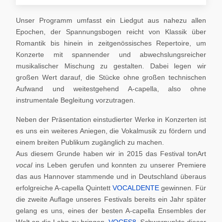
Unser Programm umfasst ein Liedgut aus nahezu allen
Epochen, der Spannungsbogen reicht von Klassik über
Romantik bis hinein in zeitgenössisches Repertoire, um
Konzerte mit spannender und abwechslungsreicher
musikalischer Mischung zu gestalten. Dabei legen wir
großen Wert darauf, die Stücke ohne großen technischen
Aufwand und weitestgehend A-capella, also ohne
instrumentale Begleitung vorzutragen.
Neben der Präsentation einstudierter Werke in Konzerten ist
es uns ein weiteres Aniegen, die Vokalmusik zu fördern und
einem breiten Publikum zugänglich zu machen.
Aus diesem Grunde haben wir in 2015 das Festival tonArt
vocal
ins Leben gerufen und konnten zu unserer Premiere
das aus Hannover stammende und in Deutschland überaus
erfolgreiche A-capella Quintett
VOCALDENTE
gewinnen. Für
die zweite Auflage unseres Festivals bereits ein Jahr später
gelang es uns, eines der besten A-capella Ensembles der
Welt an die Lahn zu bringen,
VOCES8
. Schwerpunkte dieser