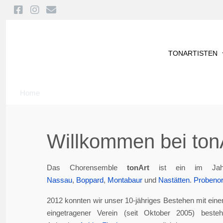
TONARTISTEN
Home
Willkommen bei tonA
Das Chorensemble
tonArt
ist ein im Jah
Nassau
,
Boppard
,
Montabaur
und
Nastätten
.
Probenor
2012 konnten wir unser 10-jähriges Bestehen mit eine
eingetragener Verein (seit Oktober 2005) best