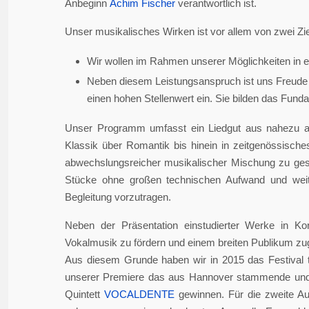
Anbeginn
Achim Fischer
verantwortlich ist.
Unser musikalisches Wirken ist vor allem von zwei Zie
Wir wollen im Rahmen unserer Möglichkeiten in er
Neben diesem Leistungsanspruch ist uns Freude 
einen hohen Stellenwert ein. Sie bilden das Fundame
Unser Programm umfasst ein Liedgut aus nahezu a
Klassik über Romantik bis hinein in zeitgenössisch
abwechslungsreicher musikalischer Mischung zu gesta
Stücke ohne großen technischen Aufwand und weite
Begleitung vorzutragen.
Neben der Präsentation einstudierter Werke in Ko
Vokalmusik zu fördern und einem breiten Publikum z
Aus diesem Grunde haben wir in 2015 das Festival 
unserer Premiere das aus Hannover stammende und i
Quintett
VOCALDENTE
gewinnen. Für die zweite Auf