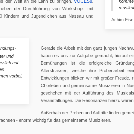
es der Welt an die Lahn zu bringen,
VOCES8
.
komme
musikal
eben der Durchführung von Workshops mit
00 Kindern und Jugendlichen aus Nassau und
Achim Fisc
ündungs-
Gerade die Arbeit mit den ganz jungen Nachwu
haben es uns zur Aufgabe gemacht, hierauf e
ster und
rzlich auf
Bemühungen ist die erfolgreiche Gründung
en
Altersklassen, welche ihre Probenarbeit ei
mmen vorbei,
Entwicklungen blicken wir mit großer Freude, 
Chorleben und gemeinsame Musizieren in Nas
geschehen mit der Aufführung des Musicals 
Veranstaltungen. Die Resonanzen hierzu waren 
Außerhalb der Proben und Auftritte finden gem
 wachsen - enorm wichtig für das gemeinsame Musizieren.