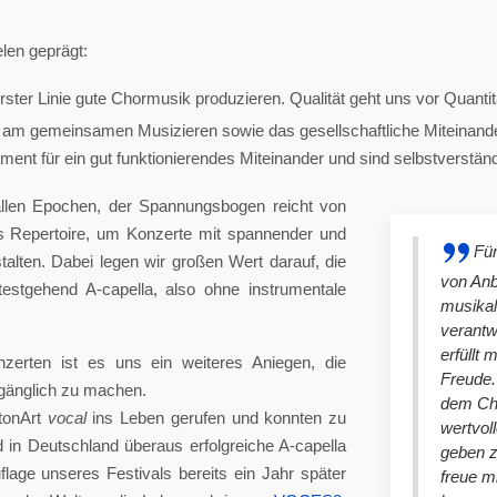
len geprägt:
ster Linie gute Chormusik produzieren. Qualität geht uns vor Quantit
am gemeinsamen Musizieren sowie das gesellschaftliche Miteinander
nt für ein gut funktionierendes Miteinander und sind selbstverständlich
llen Epochen, der Spannungsbogen reicht von
es Repertoire, um Konzerte mit spannender und
Für
lten. Dabei legen wir großen Wert darauf, die
von An
stgehend A-capella, also ohne instrumentale
musikal
verantw
erfüllt 
nzerten ist es uns ein weiteres Aniegen, die
Freude. 
ugänglich zu machen.
dem Cho
tonArt
vocal
ins Leben gerufen und konnten zu
wertvol
n Deutschland überaus erfolgreiche A-capella
geben 
lage unseres Festivals bereits ein Jahr später
freue m