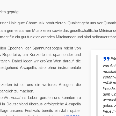
len geprägt:
ster Linie gute Chormusik produzieren. Qualität geht uns vor Quantit
am gemeinsamen Musizieren sowie das gesellschaftliche Miteinander
nt für ein gut funktionierendes Miteinander und sind selbstverständlich
llen Epochen, der Spannungsbogen reicht von
es Repertoire, um Konzerte mit spannender und
Für
lten. Dabei legen wir großen Wert darauf, die
von An
stgehend A-capella, also ohne instrumentale
musikal
verantw
erfüllt 
nzerten ist es uns ein weiteres Aniegen, die
Freude. 
ugänglich zu machen.
dem Cho
tonArt
vocal
ins Leben gerufen und konnten zu
wertvol
n Deutschland überaus erfolgreiche A-capella
geben 
lage unseres Festivals bereits ein Jahr später
freue m