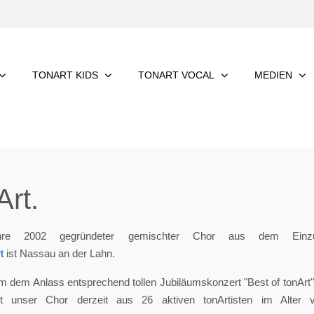
TONART KIDS
TONART VOCAL
MEDIEN
rt.
re 2002 gegründeter gemischter Chor aus dem Einzu
t
ist Nassau an der Lahn.
m dem Anlass entsprechend tollen Jubiläumskonzert "Best of tonArt", 
eht unser Chor derzeit aus 26 aktiven tonArtisten im Alter 