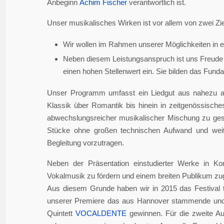
Anbeginn
Achim Fischer
verantwortlich ist.
Unser musikalisches Wirken ist vor allem von zwei Zie
Wir wollen im Rahmen unserer Möglichkeiten in er
Neben diesem Leistungsanspruch ist uns Freude 
einen hohen Stellenwert ein. Sie bilden das Fundame
Unser Programm umfasst ein Liedgut aus nahezu a
Klassik über Romantik bis hinein in zeitgenössisch
abwechslungsreicher musikalischer Mischung zu gesta
Stücke ohne großen technischen Aufwand und weite
Begleitung vorzutragen.
Neben der Präsentation einstudierter Werke in Ko
Vokalmusik zu fördern und einem breiten Publikum z
Aus diesem Grunde haben wir in 2015 das Festival 
unserer Premiere das aus Hannover stammende und i
Quintett
VOCALDENTE
gewinnen. Für die zweite Auf