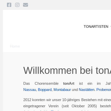
TONARTISTEN
Home
Willkommen bei tonA
Das Chorensemble
tonArt
ist ein im Jah
Nassau
,
Boppard
,
Montabaur
und
Nastätten
.
Probenor
2012 konnten wir unser 10-jähriges Bestehen mit eine
eingetragener Verein (seit Oktober 2005) best