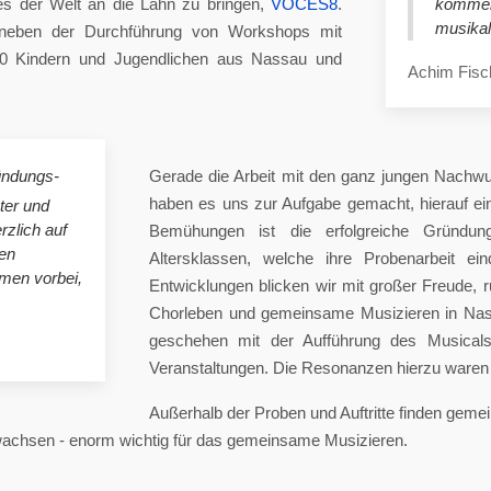
es der Welt an die Lahn zu bringen,
VOCES8
.
komme
musikal
eben der Durchführung von Workshops mit
00 Kindern und Jugendlichen aus Nassau und
Achim Fisc
ündungs-
Gerade die Arbeit mit den ganz jungen Nachwu
haben es uns zur Aufgabe gemacht, hierauf e
ster und
rzlich auf
Bemühungen ist die erfolgreiche Gründung
en
Altersklassen, welche ihre Probenarbeit ei
mmen vorbei,
Entwicklungen blicken wir mit großer Freude, 
Chorleben und gemeinsame Musizieren in Nas
geschehen mit der Aufführung des Musicals 
Veranstaltungen. Die Resonanzen hierzu waren 
Außerhalb der Proben und Auftritte finden gem
 wachsen - enorm wichtig für das gemeinsame Musizieren.