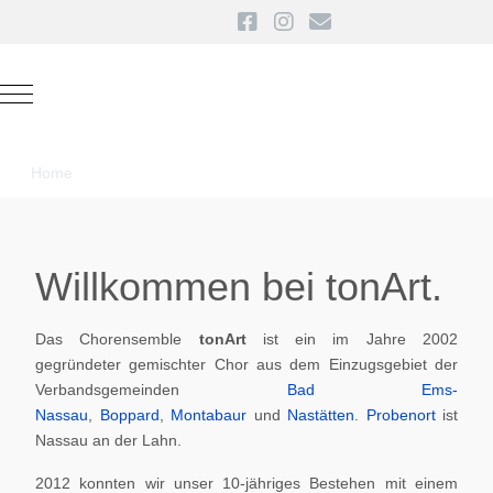
Mobile Menu Toggle
Home
Willkommen bei tonArt.
Das Chorensemble
tonArt
ist ein im Jahre 2002
gegründeter gemischter Chor aus dem Einzugsgebiet der
Verbandsgemeinden
Bad Ems-
Nassau
,
Boppard
,
Montabaur
und
Nastätten
.
Probenort
ist
Nassau an der Lahn.
2012 konnten wir unser 10-jähriges Bestehen mit einem