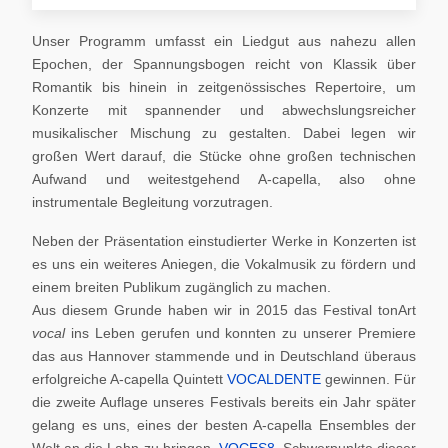
Unser Programm umfasst ein Liedgut aus nahezu allen
Epochen, der Spannungsbogen reicht von Klassik über
Romantik bis hinein in zeitgenössisches Repertoire, um
Konzerte mit spannender und abwechslungsreicher
musikalischer Mischung zu gestalten. Dabei legen wir
großen Wert darauf, die Stücke ohne großen technischen
Aufwand und weitestgehend A-capella, also ohne
instrumentale Begleitung vorzutragen.
Neben der Präsentation einstudierter Werke in Konzerten ist
es uns ein weiteres Aniegen, die Vokalmusik zu fördern und
einem breiten Publikum zugänglich zu machen.
Aus diesem Grunde haben wir in 2015 das Festival tonArt
vocal
ins Leben gerufen und konnten zu unserer Premiere
das aus Hannover stammende und in Deutschland überaus
erfolgreiche A-capella Quintett
VOCALDENTE
gewinnen. Für
die zweite Auflage unseres Festivals bereits ein Jahr später
gelang es uns, eines der besten A-capella Ensembles der
Welt an die Lahn zu bringen,
VOCES8
. Schwerpunkte dieser