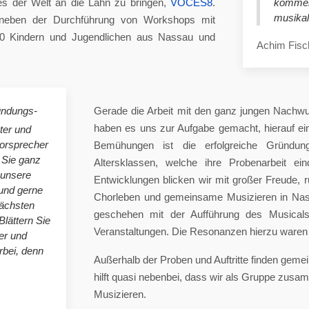
es der Welt an die Lahn zu bringen,
VOCES8
.
komme
musikal
eben der Durchführung von Workshops mit
00 Kindern und Jugendlichen aus Nassau und
Achim Fisc
ündungs-
Gerade die Arbeit mit den ganz jungen Nachwu
haben es uns zur Aufgabe gemacht, hierauf e
ster und
horsprecher
Bemühungen ist die erfolgreiche Gründung
 Sie ganz
Altersklassen, welche ihre Probenarbeit ei
 unsere
Entwicklungen blicken wir mit großer Freude, 
nd gerne
Chorleben und gemeinsame Musizieren in Nas
nächsten
geschehen mit der Aufführung des Musicals 
Blättern Sie
Veranstaltungen. Die Resonanzen hierzu waren 
er und
bei, denn
Außerhalb der Proben und Auftritte finden gem
hilft quasi nebenbei, dass wir als Gruppe zu
Musizieren.