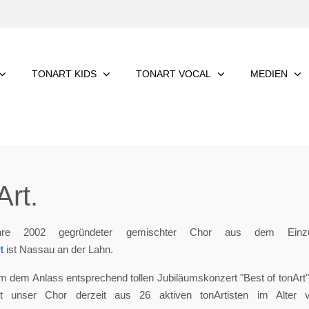
TONART KIDS
TONART VOCAL
MEDIEN
rt.
re 2002 gegründeter gemischter Chor aus dem Einzu
t
ist Nassau an der Lahn.
m dem Anlass entsprechend tollen Jubiläumskonzert "Best of tonArt", 
eht unser Chor derzeit aus 26 aktiven tonArtisten im Alter 