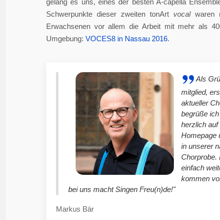
gelang es uns, eines der besten A-capella Ensembl
Schwerpunkte dieser zweiten tonArt
vocal
waren n
Erwachsenen vor allem die Arbeit mit mehr als 4
Umgebung:
VOCES8 in Nassau 2016
.
Als Gr
mitglied, er
aktueller C
begrüße ich
herzlich auf
Homepage u
in unserer 
Chorprobe. 
einfach weit
kommen vor
bei uns macht Singen Freu(n)de!"
Markus Bär