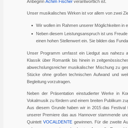
Anbeginn
Achim Fischer
verantwortlich ist.
Unser musikalisches Wirken ist vor allem von zwei Zie
Wir wollen im Rahmen unserer Möglichkeiten in er
Neben diesem Leistungsanspruch ist uns Freude 
einen hohen Stellenwert ein. Sie bilden das Fundame
Unser Programm umfasst ein Liedgut aus nahezu a
Klassik über Romantik bis hinein in zeitgenössisch
abwechslungsreicher musikalischer Mischung zu gesta
Stücke ohne großen technischen Aufwand und weite
Begleitung vorzutragen.
Neben der Präsentation einstudierter Werke in Ko
Vokalmusik zu fördern und einem breiten Publikum z
Aus diesem Grunde haben wir in 2015 das Festival 
unserer Premiere das aus Hannover stammende und i
Quintett
VOCALDENTE
gewinnen. Für die zweite Auf