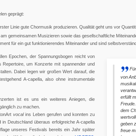
len geprägt:
ster Linie gute Chormusik produzieren. Qualität geht uns vor Quantit
am gemeinsamen Musizieren sowie das gesellschaftliche Miteinander
nt für ein gut funktionierendes Miteinander und sind selbstverständlich
llen Epochen, der Spannungsbogen reicht von
es Repertoire, um Konzerte mit spannender und
Für
lten. Dabei legen wir großen Wert darauf, die
von An
stgehend A-capella, also ohne instrumentale
musikal
verantw
erfüllt 
nzerten ist es uns ein weiteres Aniegen, die
Freude. 
ugänglich zu machen.
dem Cho
tonArt
vocal
ins Leben gerufen und konnten zu
wertvol
n Deutschland überaus erfolgreiche A-capella
geben 
lage unseres Festivals bereits ein Jahr später
freue m