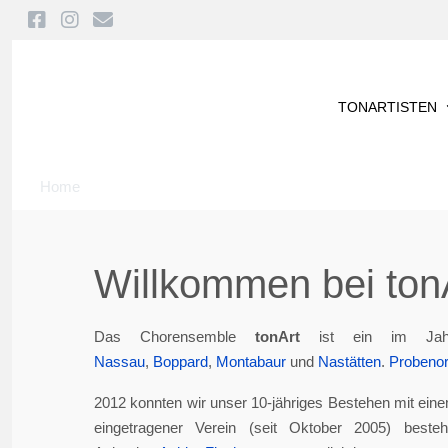
TONARTISTEN
Home
Willkommen bei tonA
Das Chorensemble
tonArt
ist ein im Jah
Nassau
,
Boppard
,
Montabaur
und
Nastätten
.
Probenor
2012 konnten wir unser 10-jähriges Bestehen mit eine
eingetragener Verein (seit Oktober 2005) best