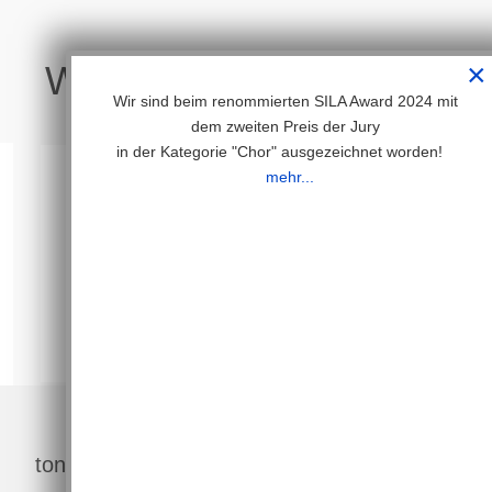
×
Wir freuen uns auf Sie!
Wir sind beim renommierten SILA Award 2024 mit
dem zweiten Preis der Jury
in der Kategorie "Chor" ausgezeichnet worden!
mehr...
87
Auftritte
tonArt Kids - die Zukunft hat begonnen