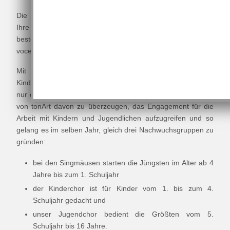
Die Gründung gleich dreier Chöre für die Jüngsten hatte
Ihre Initialzündung 2016, als es uns gelang, eines der
besten A-capella Ensembles der Welt zu engagieren -
voces8.
Mit ihren Workshops mit mehr als 400 teilnehmenden
Kindern aus Nassau und seinem Umland wussten sie nicht
nur die Kinder, sondern vor allem auch die Verantwortlichen
von tonArt davon zu überzeugen, das Engagement für die
Arbeit mit Kindern und Jugendlichen aufzugreifen und so
gelang es im selben Jahr, gleich drei Nachwuchsgruppen zu
gründen:
bei den Singmäusen starten die Jüngsten im Alter ab 4
Jahre bis zum 1. Schuljahr
der Kinderchor ist für Kinder vom 1. bis zum 4.
Schuljahr gedacht und
unser Jugendchor bedient die Größten vom 5.
Schuljahr bis 16 Jahre.