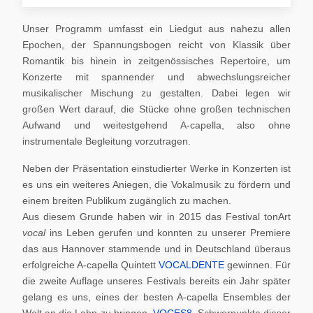
Unser Programm umfasst ein Liedgut aus nahezu allen
Epochen, der Spannungsbogen reicht von Klassik über
Romantik bis hinein in zeitgenössisches Repertoire, um
Konzerte mit spannender und abwechslungsreicher
musikalischer Mischung zu gestalten. Dabei legen wir
großen Wert darauf, die Stücke ohne großen technischen
Aufwand und weitestgehend A-capella, also ohne
instrumentale Begleitung vorzutragen.
Neben der Präsentation einstudierter Werke in Konzerten ist
es uns ein weiteres Aniegen, die Vokalmusik zu fördern und
einem breiten Publikum zugänglich zu machen.
Aus diesem Grunde haben wir in 2015 das Festival tonArt
vocal
ins Leben gerufen und konnten zu unserer Premiere
das aus Hannover stammende und in Deutschland überaus
erfolgreiche A-capella Quintett
VOCALDENTE
gewinnen. Für
die zweite Auflage unseres Festivals bereits ein Jahr später
gelang es uns, eines der besten A-capella Ensembles der
Welt an die Lahn zu bringen,
VOCES8
. Schwerpunkte dieser