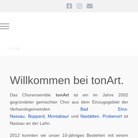
Mobile Menu Toggle
Home
Willkommen bei tonArt.
Das Chorensemble
tonArt
ist ein im Jahre 2002
gegründeter gemischter Chor aus dem Einzugsgebiet der
Verbandsgemeinden
Bad Ems-
Nassau
,
Boppard
,
Montabaur
und
Nastätten
.
Probenort
ist
Nassau an der Lahn.
2012 konnten wir unser 10-jähriges Bestehen mit einem