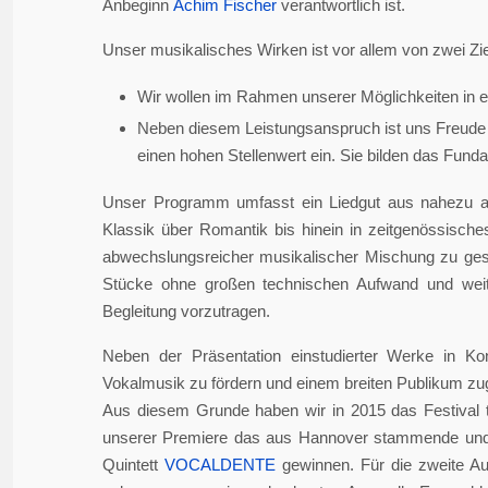
Anbeginn
Achim Fischer
verantwortlich ist.
Unser musikalisches Wirken ist vor allem von zwei Zie
Wir wollen im Rahmen unserer Möglichkeiten in er
Neben diesem Leistungsanspruch ist uns Freude 
einen hohen Stellenwert ein. Sie bilden das Fundame
Unser Programm umfasst ein Liedgut aus nahezu a
Klassik über Romantik bis hinein in zeitgenössisch
abwechslungsreicher musikalischer Mischung zu gesta
Stücke ohne großen technischen Aufwand und weite
Begleitung vorzutragen.
Neben der Präsentation einstudierter Werke in Ko
Vokalmusik zu fördern und einem breiten Publikum z
Aus diesem Grunde haben wir in 2015 das Festival 
unserer Premiere das aus Hannover stammende und i
Quintett
VOCALDENTE
gewinnen. Für die zweite Auf