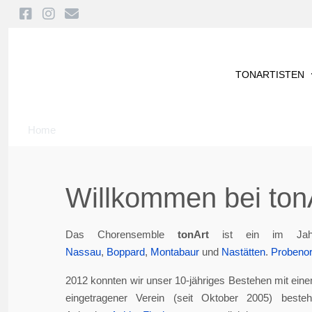
TONARTISTEN
Home
Willkommen bei tonA
Das Chorensemble
tonArt
ist ein im Jah
Nassau
,
Boppard
,
Montabaur
und
Nastätten
.
Probenor
2012 konnten wir unser 10-jähriges Bestehen mit eine
eingetragener Verein (seit Oktober 2005) best