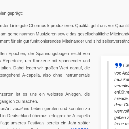
len geprägt:
ster Linie gute Chormusik produzieren. Qualität geht uns vor Quantit
am gemeinsamen Musizieren sowie das gesellschaftliche Miteinander
nt für ein gut funktionierendes Miteinander und sind selbstverständlich
llen Epochen, der Spannungsbogen reicht von
es Repertoire, um Konzerte mit spannender und
Für
lten. Dabei legen wir großen Wert darauf, die
von An
stgehend A-capella, also ohne instrumentale
musikal
verantw
erfüllt 
nzerten ist es uns ein weiteres Aniegen, die
Freude. 
ugänglich zu machen.
dem Cho
tonArt
vocal
ins Leben gerufen und konnten zu
wertvol
n Deutschland überaus erfolgreiche A-capella
geben 
lage unseres Festivals bereits ein Jahr später
freue m