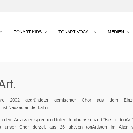
TONART KIDS
TONART VOCAL
MEDIEN
rt.
re 2002 gegründeter gemischter Chor aus dem Einzu
t
ist Nassau an der Lahn.
m dem Anlass entsprechend tollen Jubiläumskonzert "Best of tonArt", 
eht unser Chor derzeit aus 26 aktiven tonArtisten im Alter 