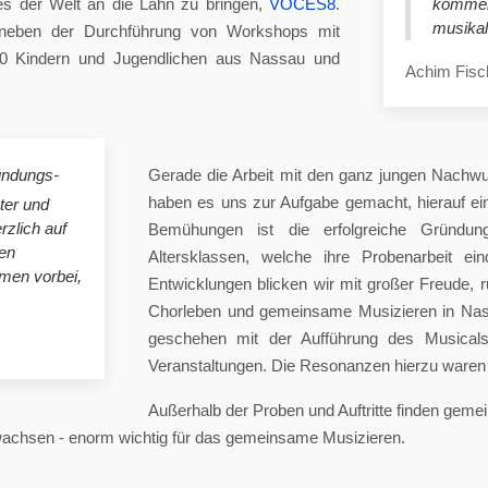
es der Welt an die Lahn zu bringen,
VOCES8
.
komme
musikal
eben der Durchführung von Workshops mit
00 Kindern und Jugendlichen aus Nassau und
Achim Fisc
ündungs-
Gerade die Arbeit mit den ganz jungen Nachwu
haben es uns zur Aufgabe gemacht, hierauf e
ster und
rzlich auf
Bemühungen ist die erfolgreiche Gründung
en
Altersklassen, welche ihre Probenarbeit ei
mmen vorbei,
Entwicklungen blicken wir mit großer Freude, 
Chorleben und gemeinsame Musizieren in Nas
geschehen mit der Aufführung des Musicals 
Veranstaltungen. Die Resonanzen hierzu waren 
Außerhalb der Proben und Auftritte finden gem
 wachsen - enorm wichtig für das gemeinsame Musizieren.