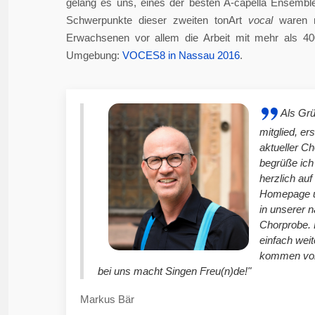
gelang es uns, eines der besten A-capella Ensembl
Schwerpunkte dieser zweiten tonArt
vocal
waren n
Erwachsenen vor allem die Arbeit mit mehr als 4
Umgebung:
VOCES8 in Nassau 2016
.
Als Gr
mitglied, er
aktueller C
begrüße ich
herzlich auf
Homepage u
in unserer 
Chorprobe. 
einfach weit
kommen vor
bei uns macht Singen Freu(n)de!"
Markus Bär