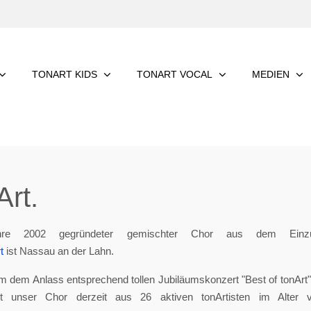
TONART KIDS
TONART VOCAL
MEDIEN
rt.
re 2002 gegründeter gemischter Chor aus dem Einzu
t
ist Nassau an der Lahn.
m dem Anlass entsprechend tollen Jubiläumskonzert "Best of tonArt", 
eht unser Chor derzeit aus 26 aktiven tonArtisten im Alter 