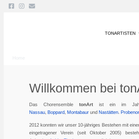
TONARTISTEN
Home
Willkommen bei tonA
Das Chorensemble
tonArt
ist ein im Jah
Nassau
,
Boppard
,
Montabaur
und
Nastätten
.
Probenor
2012 konnten wir unser 10-jähriges Bestehen mit eine
eingetragener Verein (seit Oktober 2005) best