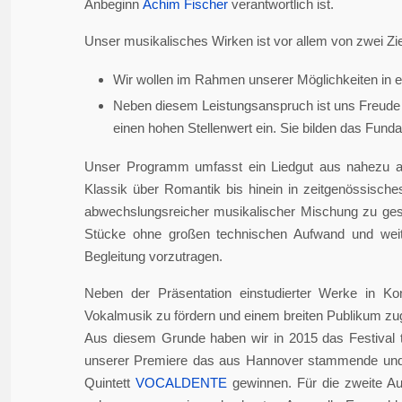
Anbeginn
Achim Fischer
verantwortlich ist.
Unser musikalisches Wirken ist vor allem von zwei Zie
Wir wollen im Rahmen unserer Möglichkeiten in er
Neben diesem Leistungsanspruch ist uns Freude 
einen hohen Stellenwert ein. Sie bilden das Fundame
Unser Programm umfasst ein Liedgut aus nahezu a
Klassik über Romantik bis hinein in zeitgenössisch
abwechslungsreicher musikalischer Mischung zu gesta
Stücke ohne großen technischen Aufwand und weite
Begleitung vorzutragen.
Neben der Präsentation einstudierter Werke in Ko
Vokalmusik zu fördern und einem breiten Publikum z
Aus diesem Grunde haben wir in 2015 das Festival 
unserer Premiere das aus Hannover stammende und i
Quintett
VOCALDENTE
gewinnen. Für die zweite Auf