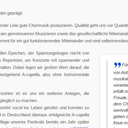
len geprägt:
ster Linie gute Chormusik produzieren. Qualität geht uns vor Quantit
am gemeinsamen Musizieren sowie das gesellschaftliche Miteinander
nt für ein gut funktionierendes Miteinander und sind selbstverständlich
llen Epochen, der Spannungsbogen reicht von
es Repertoire, um Konzerte mit spannender und
Für
lten. Dabei legen wir großen Wert darauf, die
von An
stgehend A-capella, also ohne instrumentale
musikal
verantw
erfüllt 
nzerten ist es uns ein weiteres Aniegen, die
Freude. 
ugänglich zu machen.
dem Cho
tonArt
vocal
ins Leben gerufen und konnten zu
wertvol
n Deutschland überaus erfolgreiche A-capella
geben 
lage unseres Festivals bereits ein Jahr später
freue m