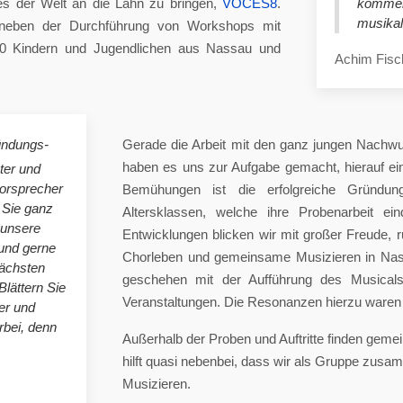
es der Welt an die Lahn zu bringen,
VOCES8
.
komme
musikal
eben der Durchführung von Workshops mit
00 Kindern und Jugendlichen aus Nassau und
Achim Fisc
ündungs-
Gerade die Arbeit mit den ganz jungen Nachwu
haben es uns zur Aufgabe gemacht, hierauf e
ster und
horsprecher
Bemühungen ist die erfolgreiche Gründung
 Sie ganz
Altersklassen, welche ihre Probenarbeit ei
 unsere
Entwicklungen blicken wir mit großer Freude, 
nd gerne
Chorleben und gemeinsame Musizieren in Nas
nächsten
geschehen mit der Aufführung des Musicals 
Blättern Sie
Veranstaltungen. Die Resonanzen hierzu waren 
er und
bei, denn
Außerhalb der Proben und Auftritte finden gem
hilft quasi nebenbei, dass wir als Gruppe zu
Musizieren.