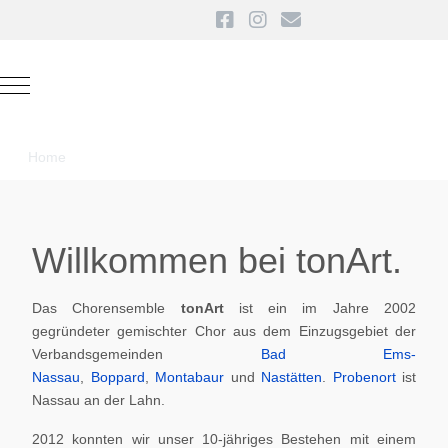
Mobile Menu Toggle
Home
Willkommen bei tonArt.
Das Chorensemble
tonArt
ist ein im Jahre 2002
gegründeter gemischter Chor aus dem Einzugsgebiet der
Verbandsgemeinden
Bad Ems-
Nassau
,
Boppard
,
Montabaur
und
Nastätten
.
Probenort
ist
Nassau an der Lahn.
2012 konnten wir unser 10-jähriges Bestehen mit einem