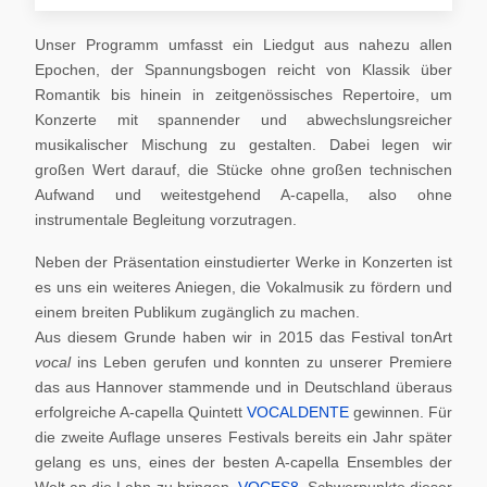
Unser Programm umfasst ein Liedgut aus nahezu allen
Epochen, der Spannungsbogen reicht von Klassik über
Romantik bis hinein in zeitgenössisches Repertoire, um
Konzerte mit spannender und abwechslungsreicher
musikalischer Mischung zu gestalten. Dabei legen wir
großen Wert darauf, die Stücke ohne großen technischen
Aufwand und weitestgehend A-capella, also ohne
instrumentale Begleitung vorzutragen.
Neben der Präsentation einstudierter Werke in Konzerten ist
es uns ein weiteres Aniegen, die Vokalmusik zu fördern und
einem breiten Publikum zugänglich zu machen.
Aus diesem Grunde haben wir in 2015 das Festival tonArt
vocal
ins Leben gerufen und konnten zu unserer Premiere
das aus Hannover stammende und in Deutschland überaus
erfolgreiche A-capella Quintett
VOCALDENTE
gewinnen. Für
die zweite Auflage unseres Festivals bereits ein Jahr später
gelang es uns, eines der besten A-capella Ensembles der
Welt an die Lahn zu bringen,
VOCES8
. Schwerpunkte dieser