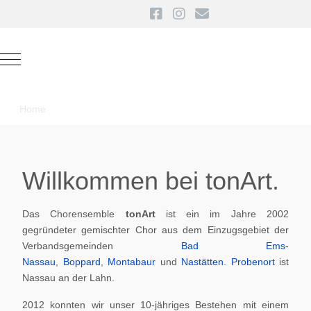
Mobile Menu Toggle
Home
Willkommen bei tonArt.
Das Chorensemble
tonArt
ist ein im Jahre 2002
gegründeter gemischter Chor aus dem Einzugsgebiet der
Verbandsgemeinden
Bad Ems-
Nassau
,
Boppard
,
Montabaur
und
Nastätten
.
Probenort
ist
Nassau an der Lahn.
2012 konnten wir unser 10-jähriges Bestehen mit einem