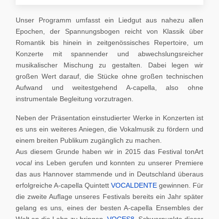
Unser Programm umfasst ein Liedgut aus nahezu allen
Epochen, der Spannungsbogen reicht von Klassik über
Romantik bis hinein in zeitgenössisches Repertoire, um
Konzerte mit spannender und abwechslungsreicher
musikalischer Mischung zu gestalten. Dabei legen wir
großen Wert darauf, die Stücke ohne großen technischen
Aufwand und weitestgehend A-capella, also ohne
instrumentale Begleitung vorzutragen.
Neben der Präsentation einstudierter Werke in Konzerten ist
es uns ein weiteres Aniegen, die Vokalmusik zu fördern und
einem breiten Publikum zugänglich zu machen.
Aus diesem Grunde haben wir in 2015 das Festival tonArt
vocal
ins Leben gerufen und konnten zu unserer Premiere
das aus Hannover stammende und in Deutschland überaus
erfolgreiche A-capella Quintett
VOCALDENTE
gewinnen. Für
die zweite Auflage unseres Festivals bereits ein Jahr später
gelang es uns, eines der besten A-capella Ensembles der
Welt an die Lahn zu bringen,
VOCES8
. Schwerpunkte dieser