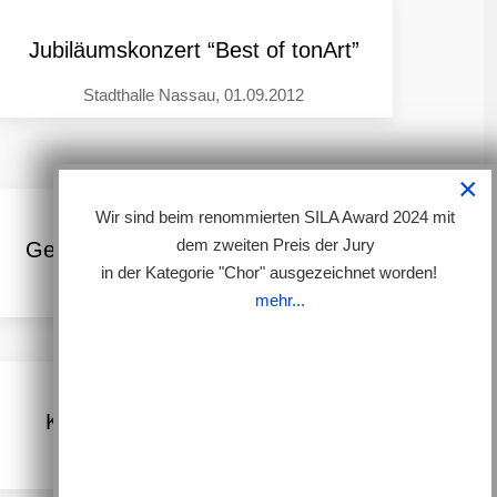
Jubiläumskonzert “Best of tonArt”
Stadthalle Nassau, 01.09.2012
×
Wir sind beim renommierten SILA Award 2024 mit
dem zweiten Preis der Jury
Geistliches Chorkonzert ”Laudate”
in der Kategorie "Chor" ausgezeichnet worden!
Kloster Arnstein, 16.10.2011
mehr...
Konzert "Sunshine in my soul"
Arzbach, 13.03.2010